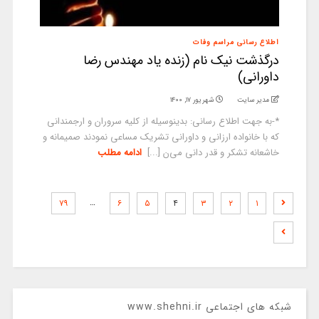
اطلاع رسانی مراسم وفات
درگذشت نیک نام (زنده یاد مهندس رضا
داورانی)
مدیر سایت
شهریور ۱۷, ۱۴۰۰
*-به جهت اطلاع رسانی: بدینوسیله از کلیه سروران و ارجمندانی
که با خانواده ارزانی و داورانی تشریک مساعی نمودند صمیمانه و
خاشعانه تشکر و قدر دانی می‌ن [...]
ادامه مطلب
…
۷۹
۶
۵
۴
۳
۲
۱
شبکه های اجتماعی www.shehni.ir