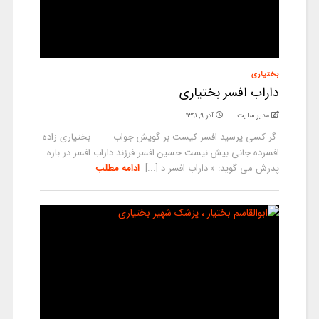
بختیاری
داراب افسر بختیاری
مدیر سایت
آذر ۹, ۱۳۹۱
گر کسی پرسید افسر کیست بر گویش جواب بختیاری زاده
افسرده جانی بیش نیست حسین افسر فرزند داراب افسر در باره
پدرش می گوید: « داراب افسر د [...]
ادامه مطلب