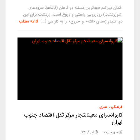
گمان می‌کنم مهم‌ترین مسئله در گاهان (گات‌ها، سرودهای
اشوزرتشت) رودررویی راستی و دروغ است. زرتشت برای این
دو، کلیدواژه‌های «اشه» و «دروج» را به کار می [...]
ادامه مطلب
فرهنگی ، هنری
کاروانسرای معین­التجار مرکز ثقل اقتصاد جنوب
ایران
مدیر سایت
آذر ۹, ۱۳۹۱