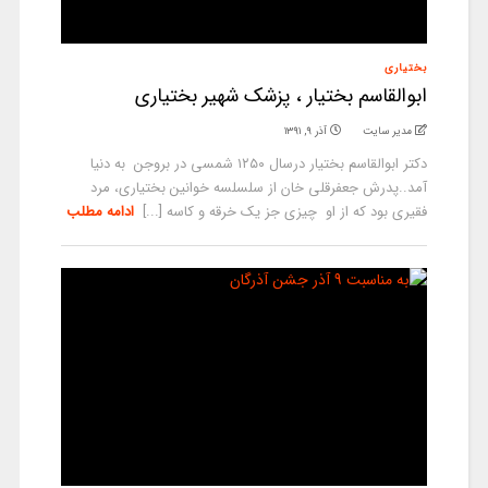
بختیاری
ابوالقاسم بختیار ، پزشک شهیر بختیاری
مدیر سایت
آذر ۹, ۱۳۹۱
دکتر ابوالقاسم بختیار درسال ۱۲۵۰ شمسى در بروجن به دنيا
آمد..پدرش جعفرقلى خان از سلسلسه خوانین بختیاری، مرد
فقیری بود که از او چيزى جز يك خرقه و كاسه [...]
ادامه مطلب