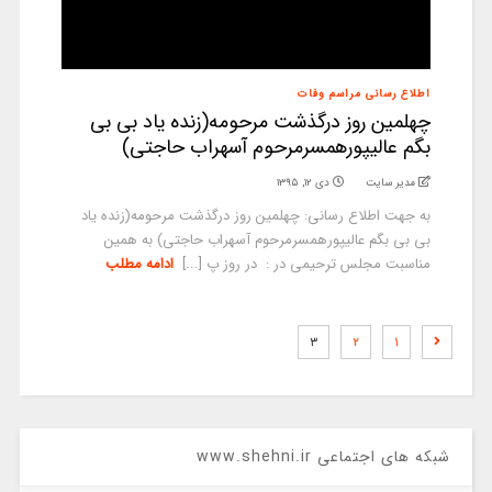
اطلاع رسانی مراسم وفات
چهلمین روز درگذشت مرحومه(زنده یاد بی بی
بگم عالیپورهمسرمرحوم آسهراب حاجتی)
مدیر سایت
دی ۱۲, ۱۳۹۵
به جهت اطلاع رسانی: چهلمین روز درگذشت مرحومه(زنده یاد
بی بی بگم عالیپورهمسرمرحوم آسهراب حاجتی) به همین
مناسبت مجلس ترحیمی در : در روز پ [...]
ادامه مطلب
۳
۲
۱
شبکه های اجتماعی www.shehni.ir