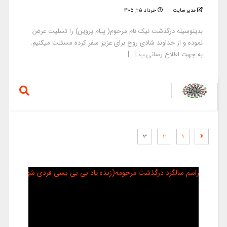
مدیر سایت
خرداد ۲۵, ۱۴۰۵
بدینوسیله درگذشت نیک نام مرحوم( پیام پروین) را تسلیت عرض
نموده و از خداوند شادی روح برای عزیز سفر کرده مسئلت میکنیم.
به جهت اطلاع رسانی:ب [...]
۳
۲
۱