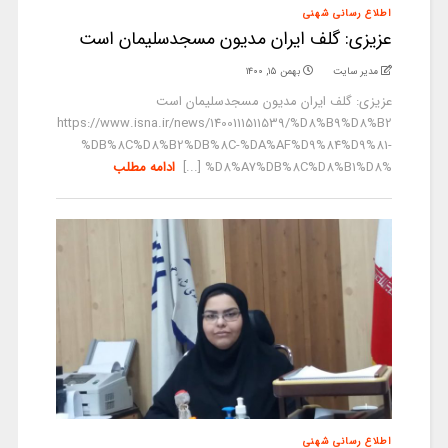
اطلاع رسانی شهنی
عزیزی: گلف ایران مدیون مسجدسلیمان است
مدیر سایت
بهمن ۱۵, ۱۴۰۰
عزیزی: گلف ایران مدیون مسجدسلیمان است
https://www.isna.ir/news/1400111511539/%D8%B9%D8%B2
%DB%8C%D8%B2%DB%8C-%DA%AF%D9%84%D9%81-
%D8%A7%DB%8C%D8%B1%D8% [...]
ادامه مطلب
اطلاع رسانی شهنی