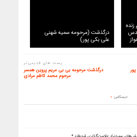
زنده
قدس
درگذشت (مرحومه سمیه شهنی
از
علی بکی پور)
پست های قدیمی‌تر
پور
درگذشت مرحومه بی بی مریم پروین همسر
مرحوم محمد کاظم مرادی
دیسکاس:
0
ش‌های موردنیاز علامت‌گذاری شده‌اند
*