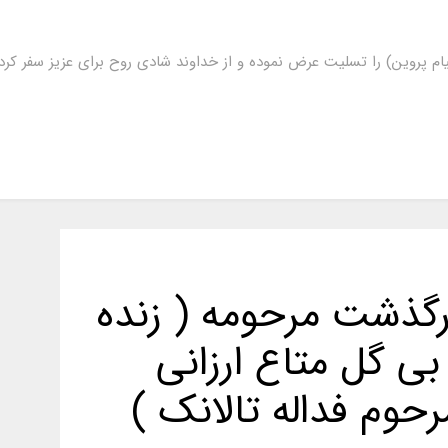
ام پروین) را تسلیت عرض نموده و از خداوند شادی روح برای عزیز سفر ک
رگذشت مرحومه ( زنده
بی گل متاع ارزانی
حوم فداله تالانک )