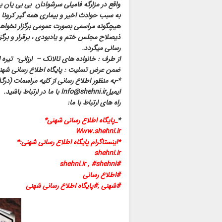
واقع در مزارگه فامیلی سرشوادان بی بی یان 
به سبب حوادث اخیر و بیماری همه گیر کرونا و 
هیچگونه مراسمی بصورت عمومی برگزار نخوا
ذیصلاح مجلس ختم و یادبودی ، برقرار و برگز
رسانی میگردد.
از طرف : خانواده های تالانک – ارزانی- تیره 
ضمن عرض تسلیت : پایگاه اطلاع رسانی شهن
*-به منظور اطلاع رسانی از کلیه مراسمات (درگ
ایمیلInfo@shehni.ir با ما در ارتباط باشید.
راه های ارتباط با ما:
*
_پایگاه اطلاع رسانی شهنی*
Www.shehni.ir
*اینستاگرام پایگاه اطلاع رسانی شهنی:*
shehni.ir
#shehni.ir , #shehni
#اطلاع رسانی
#شهنی ,#پایگاه اطلاع رسانی شهنی