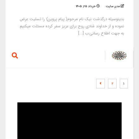
مدیر سایت
خرداد ۲۵, ۱۴۰۵
بدینوسیله درگذشت نیک نام مرحوم( پیام پروین) را تسلیت عرض
نموده و از خداوند شادی روح برای عزیز سفر کرده مسئلت میکنیم.
به جهت اطلاع رسانی:ب [...]
۲
۱