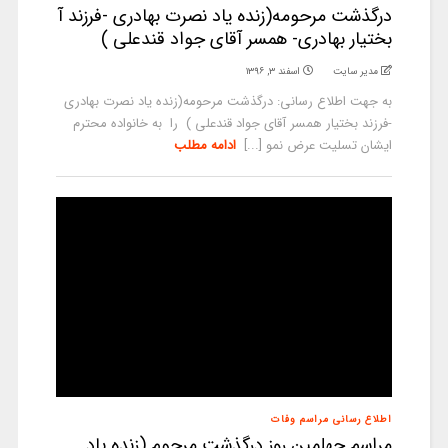
درگذشت مرحومه(زنده یاد نصرت بهادری -فرزند آ
بختیار بهادری- همسر آقای جواد قندعلی )
مدیر سایت
اسفند ۳, ۱۳۹۶
به جهت اطلاع رسانی: درگذشت مرحومه(زنده یاد نصرت بهادری
-فرزند بختیار همسر آقای جواد قندعلی ) را به خانواده محترم
ایشان تسلیت عرض نمو [...]
ادامه مطلب
اطلاع رسانی مراسم وفات
مراسم چهلمین روز درگذشت مرحوم (زنده یاد