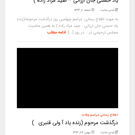
یاد حسنی جان ارزانی – صید مراد زاده )
مدیر سایت
اسفند ۲, ۱۳۹۶
به جهت اطلاع رسانی: مراسم چهلمین روز درگذشت مرحومه(زنده
یاد حسنی جان ارزانی - صید مراد زاده ) به همین مناسبت
مجلس ترحیمی در : در روز [...]
ادامه مطلب
اطلاع رسانی مراسم وفات
درگذشت مرحوم (زنده یاد آ ولی قنبری )
مدیر سایت
بهمن ۲۵, ۱۳۹۶