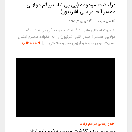
درگذشت مرحومه (بی بی نبات بیگم مولایی
همسر آ حیدر قلی اشرفپور)
مدیر سایت
شهریور ۳۱, ۱۳۹۵
به جهت اطلاع رسانی: درگذشت مرحومه (بی بی نبات بیگم
مولایی همسر آ حیدر قلی اشرفپور) را به خانواده محترم ایشان
تسلیت عرض نموده و آرزوی صبر و سلامتی [...]
ادامه مطلب
اطلاع رسانی مراسم وفات
چهلمین روز درگذشت مرحومه (مهربانو ارزانی