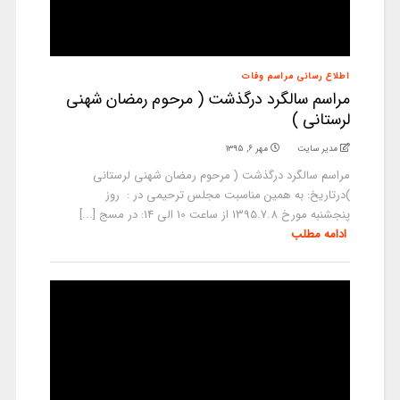
اطلاع رسانی مراسم وفات
مراسم سالگرد درگذشت ( مرحوم رمضان شهنی
لرستانی )
مدیر سایت
مهر ۶, ۱۳۹۵
مراسم سالگرد درگذشت ( مرحوم رمضان شهنی لرستانی
)درتاریخ: به همین مناسبت مجلس ترحیمی در : روز
پنجشنبه مورخ 1395.7.8 از ساعت 10 الی 14: در مسج [...]
ادامه مطلب