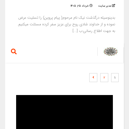
مدیر سایت
خرداد ۲۵, ۱۴۰۵
بدینوسیله درگذشت نیک نام مرحوم( پیام پروین) را تسلیت عرض
نموده و از خداوند شادی روح برای عزیز سفر کرده مسئلت میکنیم.
به جهت اطلاع رسانی:ب [...]
۲
۱