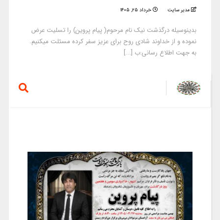
مدیر سایت
خرداد ۲۵, ۱۴۰۵
بدینوسیله درگذشت نیک نام مرحوم( پیام پروین) را تسلیت عرض
نموده و از خداوند شادی روح برای عزیز سفر کرده مسئلت میکنیم.
به جهت اطلاع رسانی:ب [...]