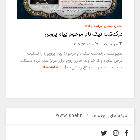
اطلاع رسانی مراسم وفات
درگذشت نیک نام مرحوم پیام پروین
مدیر سایت
خرداد ۲۵, ۱۴۰۵
بدینوسیله درگذشت نیک نام مرحوم( پیام پروین) را تسلیت
عرض نموده و از خداوند شادی روح برای عزیز سفر کرده مسئلت
میکنیم. به جهت اطلاع رسانی:ب [...]
ادامه مطلب
شبکه های اجتماعی www.shehni.ir