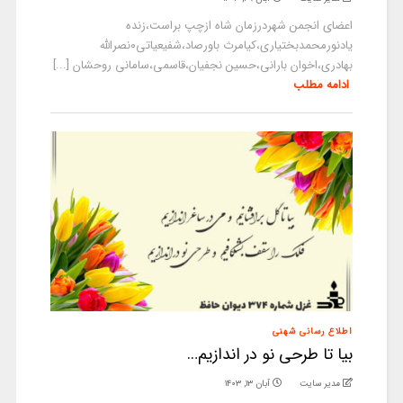
اعضای انجمن شهردرزمان شاه ازچپ براست،زنده
یادنورمحمدبختیاری،کیامرث باورصاد،شفیعیاتی۰نصرالله
بهادری،اخوان بارانی،حسین نجفیان،قاسمی،سامانی روحشان [...]
ادامه مطلب
اطلاع رسانی شهنی
بیا تا طرحی نو در اندازیم…
مدیر سایت
آبان ۱۳, ۱۴۰۳