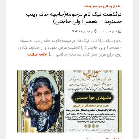
اطلاع رسانی مراسم وفات
درگذشت نیک نام مرحومه(حاجیه خانم زینب
حسنوند – همسر آ ولی حاجتی)
مدیر سایت
فروردین ۲۷, ۱۴۰۴
بدینوسیله درگذشت نیک نام مرحومه(حاجیه خانم زینب حسنوند
- همسر آ ولی حاجتی) را تسلیت عرض نموده و از خداوند شادی
روح برای عزیز سفر کرده مسئلت میکنیم. [...]
ادامه مطلب