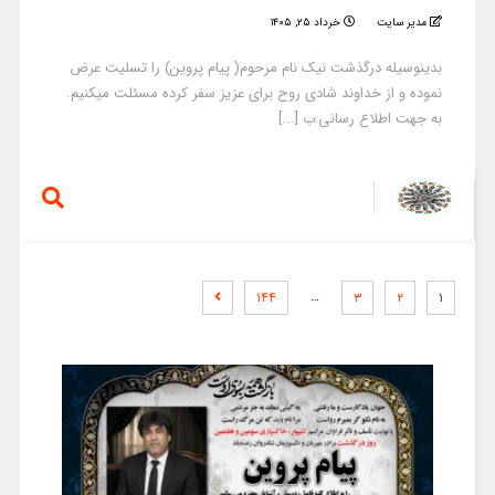
مدیر سایت
خرداد ۲۵, ۱۴۰۵
بدینوسیله درگذشت نیک نام مرحوم( پیام پروین) را تسلیت عرض
نموده و از خداوند شادی روح برای عزیز سفر کرده مسئلت میکنیم.
به جهت اطلاع رسانی:ب [...]
…
۱۴۴
۳
۲
۱