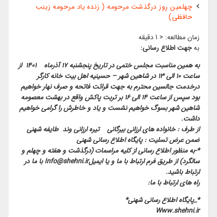
چهلمین روز درگذشت مرحومه ( زنده یاد مرحومه زینب
حافظی)
زمان مطالعه:
< 1
دقیقه
به
جهت اطلاع رسانی:
به همین مناسبت مجلس ختمی در تاریخ پنجشنبه ۱۷ آذرماه ۱۴۰۱ از
ساعت ۱۰ الی ۱۳ در شاهین شهر – حسینیه اهل بیت خانه کارگر
درخدمت جالسین محترم به جهت قرائت فاتحه و صرف نهار خواهیم
بود سپس از ساعت ۱۴ الی ۱۶ بر تربت پاکش واقع در بهشت معصومه
شاهین شهر بسوگ خواهیم نشست و یاد و خاطرش را گرامی خواهیم
داشت.
از طرف : خانواده های ارزانی بیرگانی تیره ارزانی وند طایفه شهنی
ضمن عرض تسلیت : پایگاه اطلاع رسانی شهنی
*-به منظور اطلاع رسانی از کلیه مراسمات (درگذشت و هفته و چهلم و
سالگرد) از طریق فرم ارتباط با ما و یا ایمیلInfo@shehni.ir با ما در
ارتباط باشید.
راه های ارتباط با ما:
*_پایگاه اطلاع رسانی شهنی*
Www.shehni.ir