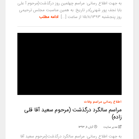
به جهت اطلاع رسانی: مراسم چهلمین روز درگذشت(مرحوم آ علی
بابا نجف پور شهنی)در تاریخ: به همین مناسبت مجلس ترحیمی
روز پنجشنبه 15/۸/۱۳۹۳ از ساعت [...]
ادامه مطلب
اطلاع رسانی مراسم وفات
مراسم سالگرد درگذشت (مرحوم سعید آقا قلی
زاده)
مدیر سایت
آبان ۱۱, ۱۳۹۳
به جهت اطلاع رسانی: مراسم سالگرد درگذشت(مرحوم سعید آقا