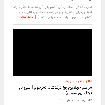
(سراب زندگی) سراب زندگی گشتم ولی آبی نشدپیدا تلنگرها زدم
امابه جزخوابی نشدپیدا پی خورشیدجانبخشی به آفاق جهان
گشتم همه عمرم به یلدا رفت ومهتابی نشد [...]
ادامه مطلب
اطلاع رسانی مراسم وفات
مراسم چهلمین روز درگذشت (مرحوم آ علی بابا
نجف پور شهنی)
مدیر سایت
آبان ۱۱, ۱۳۹۳