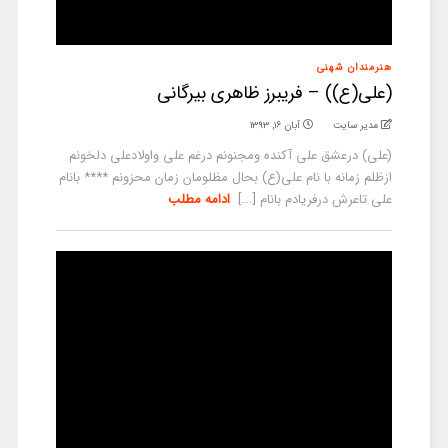
هنرمندان شهنی
(علی(ع)) – فریبرز ظاهری بیرگانی
مدیر سایت
آبان ۱۶, ۱۳۹۳
(علی) درعشق علی آکنده ومجنونم درغم علی واولادعلی دلخونم
ازظلم زمانه با نام علی(ع) بحال مظلومان زمان محزونم **** بانام
علی تاعرش درفریادم بانام [...]
ادامه مطلب