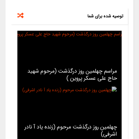
توصیه شده برای شما
مراسم چهلمین روز درگذشت (مرحوم شهید
حاج علی عسکر پروین )
چهلمین روز درگذشت مرحوم (زنده یاد آ نادر
اشرفی)