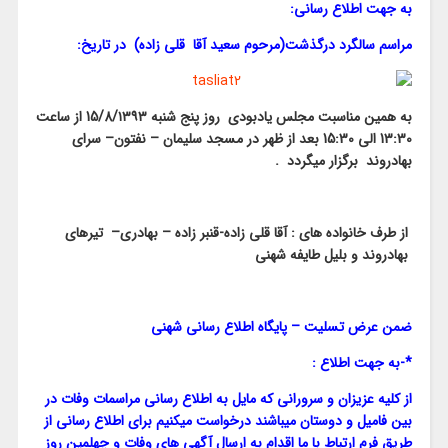
به جهت اطلاع رسانی:
مراسم سالگرد درگذشت(مرحوم سعید آقا قلی زاده)
در تاریخ:
به همین مناسبت مجلس یادبودی روز پنج شنبه 15/8/۱۳۹۳ از ساعت
13:30 الی 15:30 بعد از ظهر در مسجد سلیمان – نفتون– سرای
بهادروند برگزار میگردد .
از طرف خانواده های : آقا قلی زاده-قنبر زاده – بهادری– تیرهای
بهادروند و بلیل طایفه شهنی
ضمن عرض تسلیت – پایگاه اطلاع رسانی شهنی
*-به جهت اطلاع :
از کلیه عزیزان و سرورانی که مایل به اطلاع رسانی مراسمات وفات در
بین فامیل و دوستان میباشند درخواست میکنیم برای اطلاع رسانی از
طریق فرم ارتباط با ما اقدام به ارسال آگهی های وفات و چهلمین روز