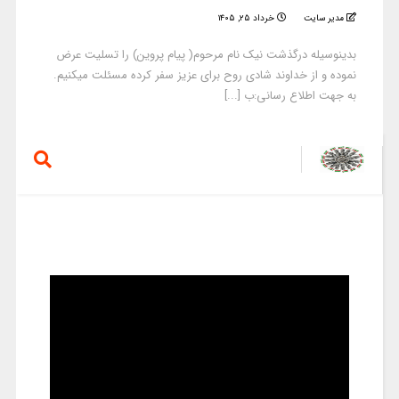
مدیر سایت
خرداد ۲۵, ۱۴۰۵
بدینوسیله درگذشت نیک نام مرحوم( پیام پروین) را تسلیت عرض
نموده و از خداوند شادی روح برای عزیز سفر کرده مسئلت میکنیم.
به جهت اطلاع رسانی:ب [...]