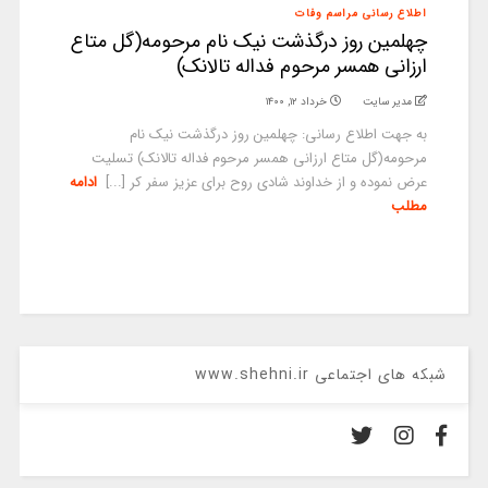
اطلاع رسانی مراسم وفات
چهلمین روز درگذشت نیک نام مرحومه(گل متاع
ارزانی همسر مرحوم فداله تالانک)
مدیر سایت
خرداد ۱۲, ۱۴۰۰
به جهت اطلاع رسانی: چهلمین روز درگذشت نیک نام
مرحومه(گل متاع ارزانی همسر مرحوم فداله تالانک) تسلیت
عرض نموده و از خداوند شادی روح برای عزیز سفر کر [...]
ادامه
مطلب
شبکه های اجتماعی www.shehni.ir