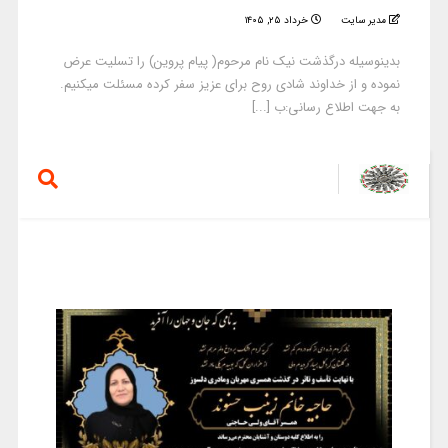
مدیر سایت
خرداد ۲۵, ۱۴۰۵
بدینوسیله درگذشت نیک نام مرحوم( پیام پروین) را تسلیت عرض
نموده و از خداوند شادی روح برای عزیز سفر کرده مسئلت میکنیم.
به جهت اطلاع رسانی:ب [...]