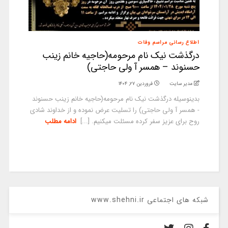
اطلاع رسانی مراسم وفات
درگذشت نیک نام مرحومه(حاجیه خانم زینب
حسنوند – همسر آ ولی حاجتی)
مدیر سایت
فروردین ۲۷, ۱۴۰۴
بدینوسیله درگذشت نیک نام مرحومه(حاجیه خانم زینب حسنوند
- همسر آ ولی حاجتی) را تسلیت عرض نموده و از خداوند شادی
روح برای عزیز سفر کرده مسئلت میکنیم. [...]
ادامه مطلب
شبکه های اجتماعی www.shehni.ir