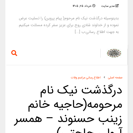
مدیر سایت
خرداد ۲۵, ۱۴۰۵
بدینوسیله درگذشت نیک نام مرحوم( پیام پروین) را تسلیت عرض
نموده و از خداوند شادی روح برای عزیز سفر کرده مسئلت میکنیم.
به جهت اطلاع رسانی:ب [...]
صفحه اصلی
اطلاع رسانی مراسم وفات
درگذشت نیک نام
مرحومه(حاجیه خانم
زینب حسنوند – همسر