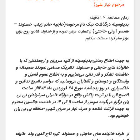
مرحوم نیاز علی)
زمان مطالعه:
< 1
دقیقه
بدینوسیله
درگذشت نیک نام مرحومه(حاجیه خانم زینب حسنوند –
همسر آ ولی حاجتی)
را تسلیت عرض نموده و از خداوند شادی روح برای
عزیز سفر کرده مسئلت میکنیم.
به جهت اطلاع رسانی:بدینوسیله از کلیه سروران و ارجمندانی که با
خانواده های حاجتی و حسنوند تشریک مساعی نمودند صمیمانه و
خاشعانه تشکر و قدر دانی می‌نماییم و به اطلاع عموم فامیل و
وابستگان و دوستان و آشنایان می‌رسانیم که مراسم تشییع تدفین و
خاکسپاری در روز پنجشنبه مورخ 28 فروردین ماه 1404از ساعت
۹صبح الی ۱۱ بر تربت پاکش واقع در مزارگه فامیلی سرشوادان بی بی
یان برگزار می‌گردد سپس از ساعت ۱۱ الی ۱۴ در خدمت جالسین محترم
به جهت قرائت فاتحه و صرف نهار در سرای شهنی -منطقه بی بی یان
خواهیم بود.
از طرف خانواده های حاجتی و حسنوند تیره تاج الدین وند طایفه