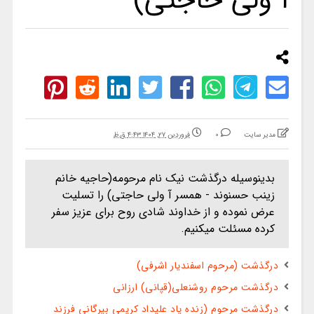
آ ولی حاجتی)
مدیر سایت
0
فروردین ۲۷, ۱۴۰۴ ۴:۴۳ ق.ظ
بدینوسیله درگذشت نیک نام مرحومه(حاجیه خانم
زینب حسنوند - همسر آ ولی حاجتی) را تسلیت
عرض نموده و از خداوند شادی روح برای عزیز سفر
کرده مسئلت میکنیم.
درگذشت (مرحوم اسفندیار اشرفی)
درگذشت مرحوم روشنعلی(قپانی) ارزانی
درگذشت مرحوم (زنده یاد علیداد کریمی بیرگانی فرزند