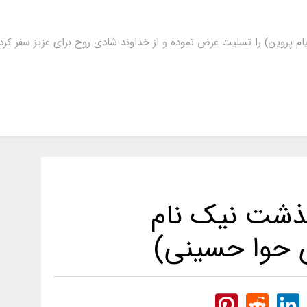
ام پروین) را تسلیت عرض نموده و از خداوند شادی روح برای عزیز سفر ک
گذشت نیک نام
 حوا حسینی)