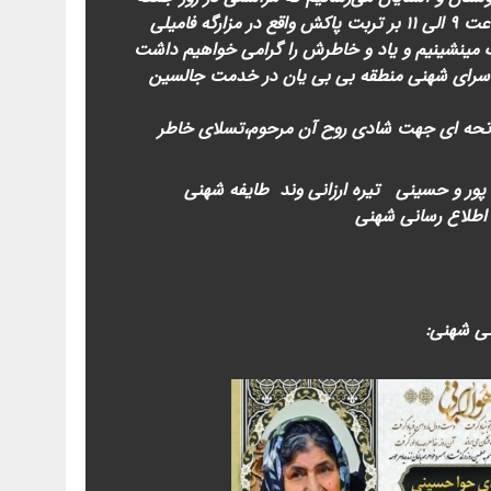
مورخ 28 دی ماه 1403 از ساعت 9 الی 11 بر تربت پاکش واقع در مزارگه فامیلی
مینشینیم و یاد و خاطرش را گرامی خواهیم داشت
از ساعت 11 الی 14در سرای شهنی منطقه بی بی یان در خدمت جالسین
فاتحه ای جهت شادی روح آن مرحوم،تسلای خاطر
 پور و حسینی تیره ارزانی وند طایفه شهنی
اطلاع رسانی شهنی
نی شهنی: