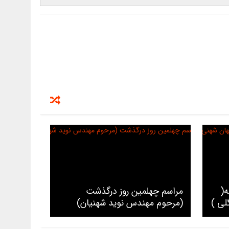
ه(
مراسم چهلمین روز درگذشت
لی )
(مرحوم مهندس نوید شهنیان)