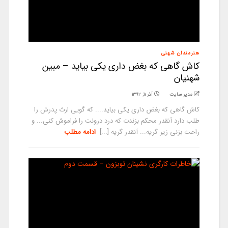
هنرمندان شهنی
کاش گاهی که بغض داری یکی بیاید – مبین
شهنیان
مدیر سایت
آذر ۱۱, ۱۳۹۲
کاش گاهی که بغض داری یکی بیاید.... که گویی ارث پدرش را
طلب دارد آنقدر محکم بزندت که درد درونت را فراموش کنی... و
راحت بزنی زیر گریه... آنقدر گریه [...]
ادامه مطلب