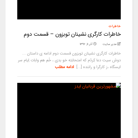
خاطرات
خاطرات کارگری نشینان توبزون – قسمت دوم
مدیر سایت
آذر ۱۱, ۱۳۹۲
خاطرات کارگری نشینان توبزون قسمت دوم ادامه ی داستان ...
دوش سیت دعا کِردُم که امتحانِته خو بدی ، خُم هم وابات اِیام سر
ایسگاه ،ز کارگرا و راننده [...]
ادامه مطلب