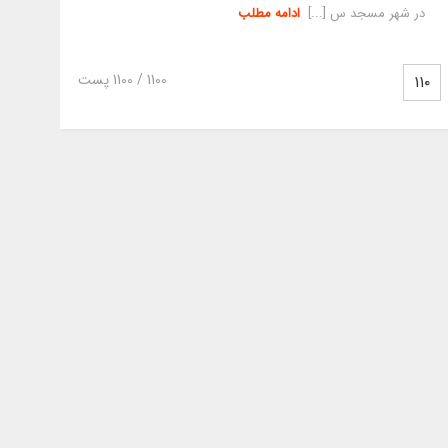
در شهر مسجد س [...]
ادامه مطلب
1100
/ 1100 پست
۱۱۰