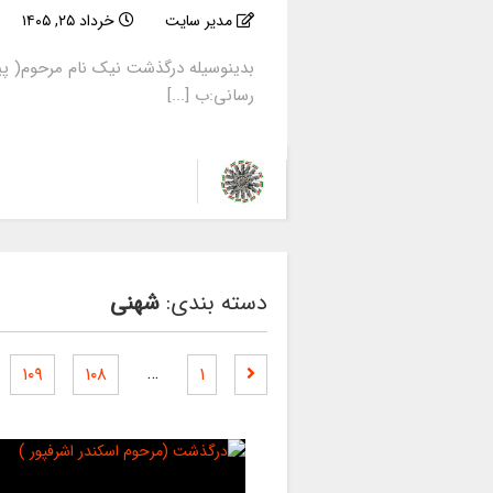
مدیر سایت
خرداد ۲۵, ۱۴۰۵
بدینوسیله درگذشت نیک نام مرحوم( پی
رسانی:ب [...]
دسته بندی:
شهنی
…
۱۰۹
۱۰۸
۱