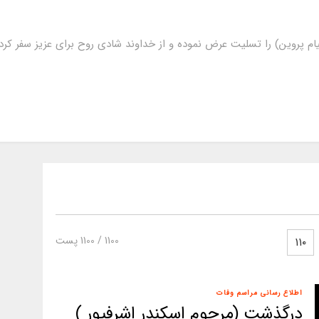
ام پروین) را تسلیت عرض نموده و از خداوند شادی روح برای عزیز سفر ک
1100
/ 1100 پست
۱۱۰
اطلاع رسانی مراسم وفات
درگذشت (مرحوم اسکندر اشرفپور )