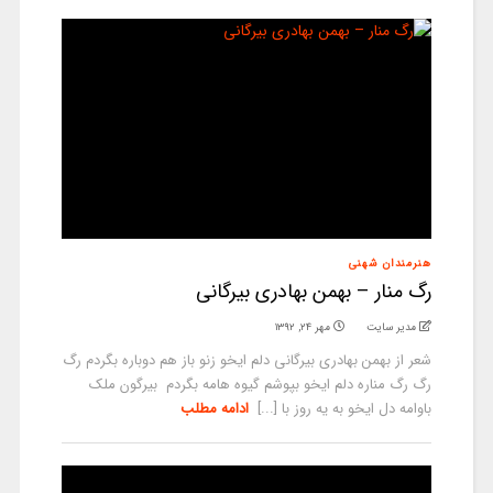
هنرمندان شهنی
رگ منار – بهمن بهادری بیرگانی
مدیر سایت
مهر ۲۴, ۱۳۹۲
شعر از بهمن بهادری بیرگانی دلم ایخو زنو باز هم دوباره بگردم رگ
رگ رگ مناره دلم ایخو بپوشم گیوه هامه بگردم بیرگون ملک
باوامه دل ایخو به یه روز با [...]
ادامه مطلب