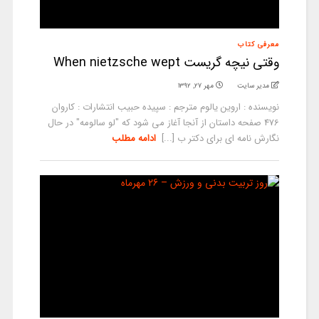
معرفی کتاب
وقتی نیچه گریست When nietzsche wept
مدیر سایت
مهر ۲۷, ۱۳۹۲
نویسنده : اروین یالوم مترجم : سپیده حبیب انتشارات : کاروان
476 صفحه داستان از آنجا آغاز می شود که "لو سالومه" در حال
نگارش نامه ای برای دکتر ب [...]
ادامه مطلب