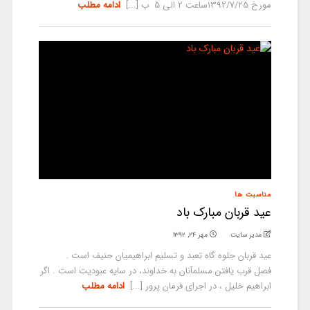
مورخ ۱۳۹۲/7/25ساعت 2 الی 5 ب [...]
ادامه مطلب
مناسبت ها
عید قربان مبارک باد
مدیر سایت
مهر ۲۴, ۱۳۹۲
عيد قربان جلوه گاه تعبد و تسليم ابراهيميان حنيف است .
فصل قرب يافتن مسلمآنان به خداوند، در سايه عبوديت است . اگر
ابراهيم خليل ، در اجراى فرمان پرور [...]
ادامه مطلب