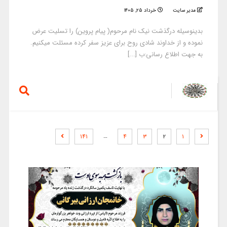
مدیر سایت
خرداد ۲۵, ۱۴۰۵
بدینوسیله درگذشت نیک نام مرحوم( پیام پروین) را تسلیت عرض
نموده و از خداوند شادی روح برای عزیز سفر کرده مسئلت میکنیم.
به جهت اطلاع رسانی:ب [...]
…
۱۴۱
۴
۳
۲
۱