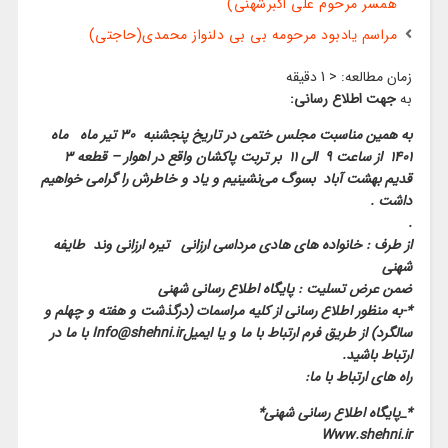
همسر مرحوم علی اکبرشهنی)
مراسم یادبود مرحومه بی بی دلنواز محمدی(حاجتی)
زمان مطالعه:
< 1
دقیقه
به
جهت اطلاع رسانی:
به همین مناسبت مجلس ختمی در تاریخ پنجشنبه ۳۰ تیر ماه ماه
۱۴۰۱ از ساعت ۹ الی ۱۱ بر تربت پاکشان واقع در اهوار – قطعه ۳
قدیم بهشت آباد بسوگ می‌نشینیم و یاد و خاطرش را گرامی خواهیم
داشت .
.
از طرف : خانواده های هادی مرداسی ارزانی تیره ارزانی وند طایفه
شهنی
ضمن عرض تسلیت : پایگاه اطلاع رسانی شهنی
*-به منظور اطلاع رسانی از کلیه مراسمات (درگذشت و هفته و چهلم و
سالگرد) از طریق فرم ارتباط با ما و یا ایمیلInfo@shehni.ir با ما در
ارتباط باشید.
راه های ارتباط با ما:
*_پایگاه اطلاع رسانی شهنی*
Www.shehni.ir