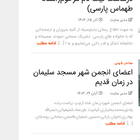
طهماس پارسی)
مدیر سایت
آذر ۲۵, ۱۴۰۳
به جهت اطلاع رسانی:بدینوسیله از کلیه سروران و ارجمندانی
که با خانواده های پارسی تشریک مساعی نمودند صمیمانه و
خاشعانه تشکر و قدر دانی می‌نماییم و به ا [...]
ادامه مطلب
مفاخر شهنی
اعضای انجمن شهر مسجد سلیمان
در زمان قدیم
مدیر سایت
آبان ۲۹, ۱۴۰۳
اعضای انجمن شهردرزمان شاه ازچپ براست،زنده
یادنورمحمدبختیاری،کیامرث باورصاد،شفیعیاتی۰نصرالله
بهادری،اخوان بارانی،حسین نجفیان،قاسمی،سامانی روحشان
[...]
ادامه مطلب