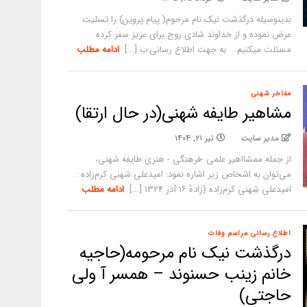
بدینوسیله درگذشت نیک نام مرحوم( پیام پروین) را تسلیت
عرض نموده و از خداوند شادی روح برای عزیز سفر کرده
مسئلت میکنیم. به جهت اطلاع رسانی:ب [...]
ادامه مطلب
مفاخر شهنی
مشاهیر طایفه شهنی(در حال ارتقا)
مدیر سایت
تیر ۲۱, ۱۴۰۴
از جمله ممشااهیر علمی -فرهنگی - هنری طایفه شهنی،
می‌توان به اشخاص زیر اشاره نمود: امیدعلی شهنی کرم‌زاده :
امیدعلی شِهنی کرم‌زاده (زادهٔ ۱۶ آذر ۱۳۲۴ [...]
ادامه مطلب
اطلاع رسانی مراسم وفات
درگذشت نیک نام مرحومه(حاجیه
خانم زینب حسنوند – همسر آ ولی
حاجتی)