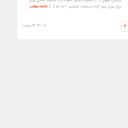
کریمی شهنی ) را تسلیت عرض نموده و از خداوند شادی روح
برای عزیز سفر کرده مسئلت میکنیم. *-به جه [...]
ادامه مطلب
10
/ 1407 پست