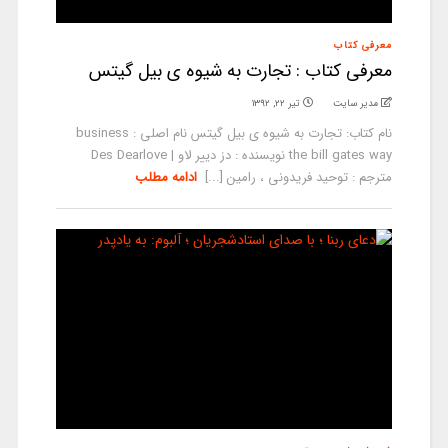
معرفی کتاب
معرفی کتاب : تجارت به شیوه ی بیل گیتس
مدیر سایت
تیر ۲۲, ۱۳۹۲
نام کتاب: تجارت به شیوه ی بیل گیتس نام اصلی : business
the bill gates way نویسنده : دز دییر لاو | Des Dearlove
مترجم : توحید فریدونی ، رامین [...]
ادامه مطلب