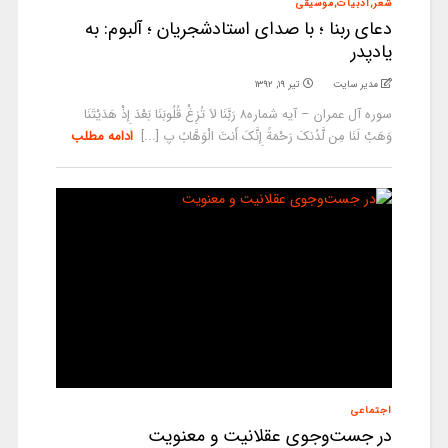
شعر,ادبیات,موسیقی
دعای ربنا ؛ با صدای استادشجریان ؛ آلبوم: به
یادپدر
مدیر سایت
تیر ۱۹, ۱۳۹۲
سوره آل عمران – آیه شماره۸ رَبَّنَا لاَ تُزِغْ قُلُوبَنَا بَعْدَ إِذْ هَدَیْتَنَا
وَهَبْ لَنَا مِن لَّدُنکَ رَحْمَةً إِنَّکَ أَنتَ الْوَهَّابُ پ [...]
ادامه مطلب
اجتماعی
در جست‌وجوی عقلانیت و معنویت