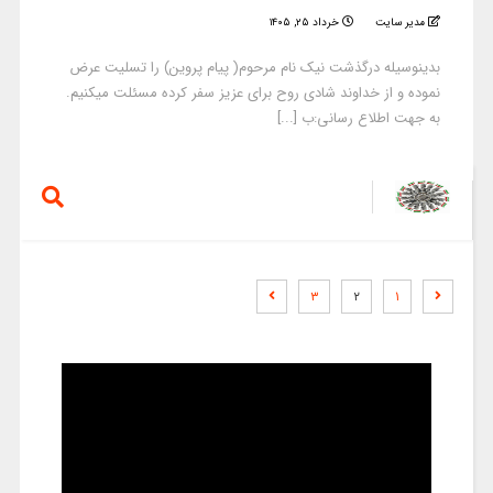
مدیر سایت
خرداد ۲۵, ۱۴۰۵
بدینوسیله درگذشت نیک نام مرحوم( پیام پروین) را تسلیت عرض
نموده و از خداوند شادی روح برای عزیز سفر کرده مسئلت میکنیم.
به جهت اطلاع رسانی:ب [...]
۳
۲
۱