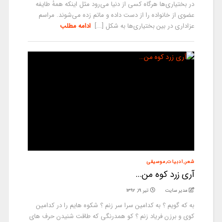
در بختیاری‌ها هرگاه کسی از دنیا می‌رود مثل اینکه همهٔ طایفه
عضوی از خانواده را از دست داده و ماتم زده می‌شوند. مراسم
عزاداری در بین بختیاری‌ها به شکل [...]
ادامه مطلب
شعر,ادبیات,موسیقی
آری زرد کوه من…
مدیر سایت
تیر ۱۹, ۱۳۹۲
به که گویم ؟ به کدامین سرا سر زنم ؟ شکوه هایم را در کدامین
کوی و برزن فریاد زنم ؟ کو همدرنگی که طاقت شنیدن حرف های