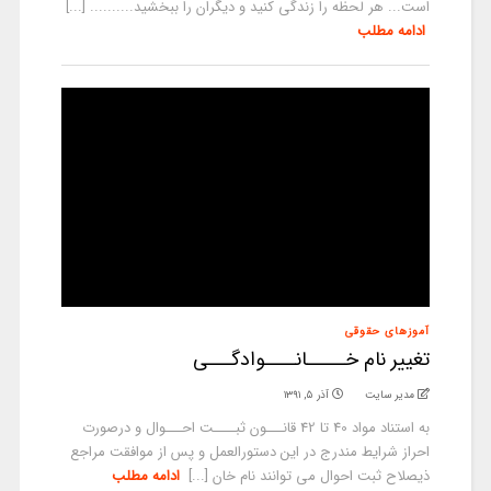
است... هر لحظه را زندگی‌ کنید و دیگران را ببخشید.......... [...]
ادامه مطلب
آموزهای حقوقی
تغییر نام خـــــانــــوادگـــی
مدیر سایت
آذر ۵, ۱۳۹۱
به استناد مواد 40 تا 42 قانـــون ثبــــت احـــوال و درصورت
احراز شرایط مندرج در این دستورالعمل و پس از موافقت مراجع
ذیصلاح ثبت احوال می توانند نام خان [...]
ادامه مطلب