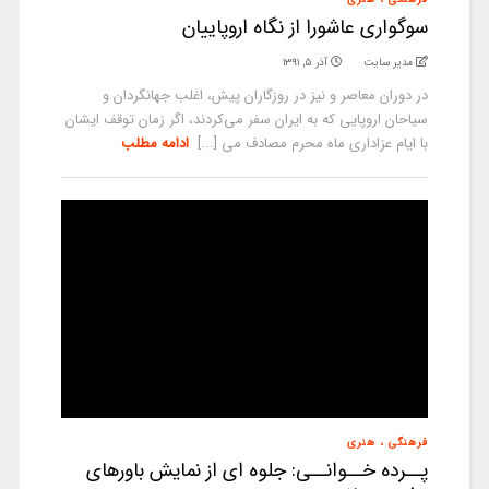
سوگواری عاشورا از نگاه اروپاییان
مدیر سایت
آذر ۵, ۱۳۹۱
در دوران معاصر و نیز در روزگاران پیش، اغلب جهانگردان و
سیاحان اروپایی که به ایران سفر می‌کردند، اگر زمان توقف‌ ایشان
با ایام عزاداری ماه محرم مصادف می [...]
ادامه مطلب
فرهنگی ، هنری
پــرده خــوانــی: جلوه ای از نمایش باورهای