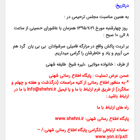
درتاریخ:
به همین مناسبت مجلس ترحیمی در :
روز چهارشنبه مورخ ۱۳۹۵٫۷٫21 همزمان با عاشورای حسینی از ساعت
8 الی 10 صبح :
بر تربت پاکش واقع در مزارگه فامیلی سرشوادان بی بی یان گرد هم
می آییم و یاد و خاطرشان را گرامی میداریم.
از طرف : خانواده مولایی ،تیره شیخ طایفه شهنی
ضمن عرض تسلیت : پایگاه اطلاع رسانی شهنی
*-به منظور اطلاع رسانی از کلیه مراسمات (درگذشت و هفته و چهلم و
سالگرد) از طریق فرم ارتباط با ما و یا ایمیل Info@shehni.ir با ما در
ارتباط باشید.:
راه های ارتباط با ما
پایگاه اطلاع رسانی شهنی: www.shehni.ir
-سامانه ارتباطی تلگرامی پایگاه اطلاع رسانی شهنی:/ –
www.yon.ir/p8lt