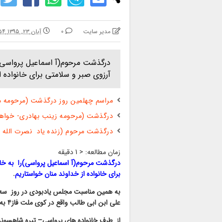
مدیر سایت
0
آبان ۲۳, ۱۳۹۵ ۴:۵۴ ب.ظ
درگذشت مرحوم(آ اسماعيل پرواسي)
آرزوی صبر و سلامتی برای خانواده 
مراسم چهلمین روز درگذشت (مرحومه 
درگذشت (مرحومه زینب بهادری- خواه
درگذشت مرحوم (زنده یاد نصرت الله ا
زمان مطالعه:
< 1
دقیقه
درگذشت مرحوم(آ اسماعیل پرواسی)را به خان
برای خانواده از خداوند منان خواستاریم
.
علی ابن ابی طالب واقع در کوی ملت فاز۴ به جهت قرایت فاتحه برگزار میگردد.
از طرف خانواده های پرواسی– تیره شاهسون