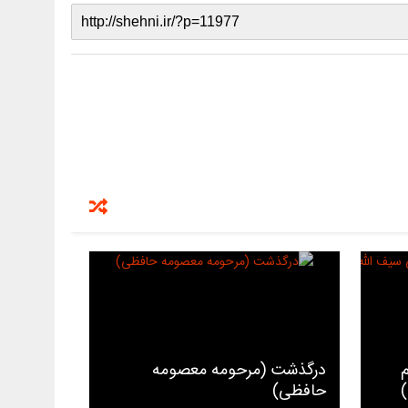
درگذشت (مرحومه معصومه
حافظی)