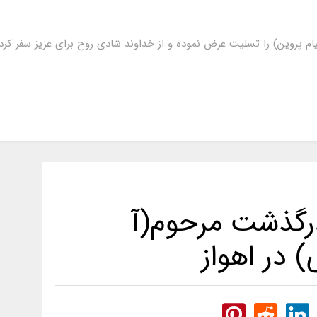
ام پروین) را تسلیت عرض نموده و از خداوند شادی روح برای عزیز سفر ک
درگذشت مرحوم(آ
 در اهواز