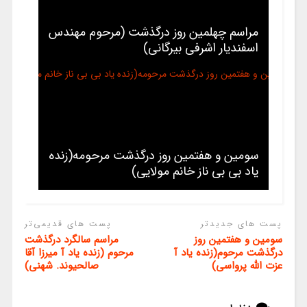
مراسم چهلمین روز درگذشت (مرحوم مهندس
اسفندیار اشرفی بیرگانی)
سومین و هفتمین روز درگذشت مرحومه(زنده
یاد بی بی ناز خانم مولایی)
پست های جدیدتر
پست های قدیمی‌تر
سومین و هفتمین روز
مراسم سالگرد درگذشت
درگذشت مرحوم(زنده یاد آ
مرحوم (زنده یاد آ میرزا آقا
عزت الله پرواسی)
صالحیوند. شهنی)