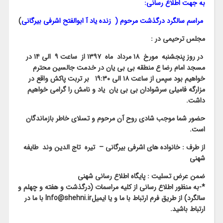
به جهت اطلاع رسانی:
مراسم سالگرد درگذشت مرحوم ( زنده یاد
آ ابوالفتح اشرفی بیرگانی
)
مجلس ترحیمی در :
در روز پنجشنبه مورخ ۱۸ مرداد ماه ۱۳۹۷ از ساعت ۹ الی ۱۴ در
مسجد امام رضا ع منطقه بی بی یان در خدمت جالسین محترم
خواهیم بود سپس از ساعت ۱۸ الی ۱۹:۳۰ بر تربت پاکش واقع در
مزارگه فامیلی سرشوادان بی بی یان یاد و نامش را گرامی خواهیم
داشت.
حضور شما موجب شادی روح آن مرحوم و تسلای خاطر بازماندگان
است.
از طرف : خانواده های اشرفی بیرگانی – تیره تاج الدین وند طایفه
شهنی
ضمن عرض تسلیت : پایگاه اطلاع رسانی شهنی
*-به منظور اطلاع رسانی از کلیه مراسمات (درگذشت و هفته و چهلم و
سالگرد) از طریق فرم ارتباط با ما و یا ایمیلInfo@shehni.ir با ما در
ارتباط باشید.