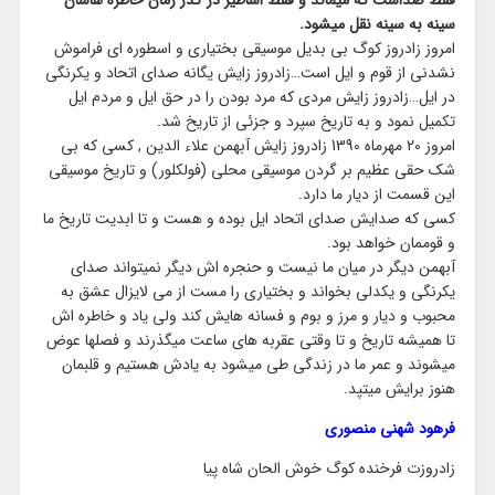
فقط صداست که میماند و فقط اساطیر در گذر زمان خاطره هاشان
سینه به سینه نقل میشود.
امروز زادروز کوگ بی بدیل موسیقی بختیاری و اسطوره ای فراموش
نشدنی از قوم و ایل است…زادروز زایش یگانه صدای اتحاد و یکرنگی
در ایل…زادروز زایش مردی که مرد بودن را در حق ایل و مردم ایل
تکمیل نمود و به تاریخ سپرد و جزئی از تاریخ شد.
امروز 20 مهرماه 1390 زادروز زایش آبهمن علاء الدین , کسی که بی
شک حقی عظیم بر گردن موسیقی محلی (فولکلور) و تاریخ موسیقی
این قسمت از دیار ما دارد.
کسی که صدایش صدا
ی اتحاد ایل بوده و هست و تا ابدیت تاریخ ما
و قوممان خواهد بود.
آبهمن دیگر در میان ما نیست و حنجره اش دیگر نمیتواند صدای
یکرنگی و یکدلی بخواند و بختیاری را مست از می لایزال عشق به
محبوب و دیار و مرز و بوم و فسانه هایش کند ولی یاد و خاطره اش
تا همیشه تاریخ و تا وقتی عقربه های ساعت میگذرند و فصلها عوض
میشوند و عمر ما در زندگی طی میشود به یادش هستیم و قلبمان
هنوز برایش میتپد.
فرهود شهنی منصوری
زادروزت فرخنده کوگ خوش الحان شاه پیا