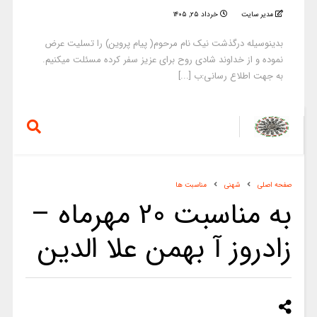
مدیر سایت
خرداد ۲۵, ۱۴۰۵
بدینوسیله درگذشت نیک نام مرحوم( پیام پروین) را تسلیت عرض
نموده و از خداوند شادی روح برای عزیز سفر کرده مسئلت میکنیم.
به جهت اطلاع رسانی:ب [...]
صفحه اصلی
شهنی
مناسبت ها
به مناسبت 20 مهرماه –
زادروز آ بهمن علا الدین