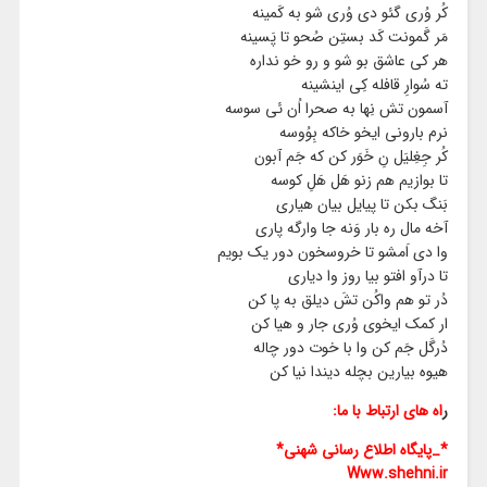
کُر وُری گئو دی وُری شو به کَمینه
مَر گَمونت کَد بستِن صُحو تا پَسینه
هر کی عاشق بو شو و رو خو نداره
ته سُوارِ قافله کِی اینشینه
آسمون تش نِها به صحرا اُن ئی سوسه
نرم بارونی ایخو خاکه بِوُوسه
کُر جِغِلیَل نِ خَوَر کن که جَم آبون
تا بوازیم هم زنو هَل هَلِ کوسه
بَنگ بکن تا پیایل بیان هیاری
آخه مال ره بار وَنه جا وارگه پاری
وا دی اَمشو تا خروسخون دور یک بویم
تا درآو افتو بیا روز وا دیاری
دُر تو هم واکُن تشَ دیلق به پا کن
ار کمک ایخوی وُری جار و هیا کن
دُرگَل جَم کن وا با خوت دور چاله
هیوه بیارین بچله دیندا نیا کن
ر
اه های ارتباط با ما:
*_پایگاه اطلاع رسانی شهنی*
Www.shehni.ir