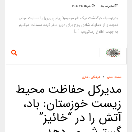
مدیر سایت
خرداد ۲۵, ۱۴۰۵
بدینوسیله درگذشت نیک نام مرحوم( پیام پروین) را تسلیت عرض
نموده و از خداوند شادی روح برای عزیز سفر کرده مسئلت میکنیم.
به جهت اطلاع رسانی:ب [...]
صفحه اصلی
فرهنگی ، هنری
مدیرکل حفاظت محیط
زیست خوزستان: باد،
آتش را در “خائیز”