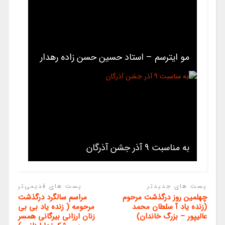
مو ایترسم – استاد حسین حسن زاده رهدار
به مناسبت 9 آذر جشن آذرگان
پست های جدیدتر
پست های قدیمی‌تر
چهلمین روز درگذشت مرحوم
مراسم سالگرد درگذشت
(زنده یاد آ سلطان محمد
مرحومه ( زنده یاد بی بی
عالیپور – بزرگ خاندان)
زنان ارزانی بیرگانی همسر