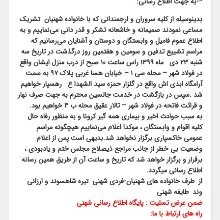
*-به جهت اطلاع رسانی:
بدینوسیله از کلیه سروران و ارجمندانی که با خانواده شهنیان تشریک
مساعی نمودند صمیمانه و خاشعانه تشکر و قدر دانی می‌نماییم و به
اطلاع عموم فامیل و وابستگان و دوستان و آشنایان می‌رسانیم که
مراسم تشییع تدفین و سومین و هفتمین روز درگذشت در تاریخ سه
شنبه ۲۳ دی ماه ۱۳۹۹ راس ساعت ۱۰ صبح از درب منزل ایشان واقع
در فولاد شهر – محله سی ۱ – خیابان هسا غربی پلاک ۹۷ به سمت
آرامگاه ابدی اش واقع در گلزار حمزه سید الشهدا ع رهسپار خواهیم
شد .سپس در بازگشت در خدمت جالسین محترم به جهت صرف نهار
و قرائت فاتحه در فولاد شهر – تالار عقیق محله ب ۴ خواهیم بود.
به سبب حوادث اخیر و بیماری همه گیر کرونا و به منظور رفاه حال
کلیه اقوام و وابستگان ، موکدا اعلام می‌نماییم هیچگونه مراسم
عمومی خاکسپاری برگزار نخواهد شد.بدیهی است پس از اعلام
وضعیت بی خطر از جانب مراجع ذیصلاح مجلس ختم و یادبودی ،
برقرار و برگزار خواهد شد که تاریخ و ساعت آن از طریق همین رسانه
اطلاع رسانی میگردد.
از طرف خانواده های شهنیان-فردی شهنی تیره شاهسوند و ارزانی
وند طایفه شهنی
ضمن عرض تسلیت : پایگاه اطلاع رسانی شهنی
راه های ارتباط با ما: