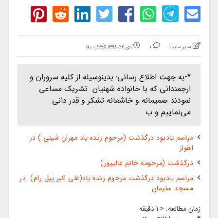
مدیر سایت
0
دی ۲۲, ۱۳۹۹ ۹:۳۵ ب.ظ
*-به جهت اطلاع رسانی: بدینوسیله از کلیه سروران و
ارجمندانی که با خانواده شهنیان تشریک مساعی
نمودند صمیمانه و خاشعانه تشکر و قدر دانی
می‌نماییم و ب
مراسم یادبود درگذشت (مرحوم زنده یاد مهران شینی ) در
اهواز
درگذشت (مرحومه خانم عالیپور)
مراسم یادبود درگذشت مرحوم زنده یاد(علی اکبر پیل رام) در
مسجد سلیمان
زمان مطالعه:
< 1
دقیقه