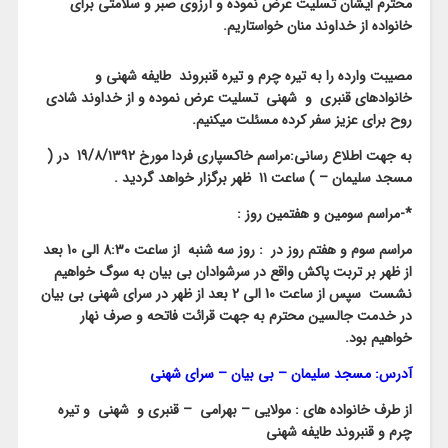
محترم ایشان تسلیت عرض نموده و آرزوی صبر و سلامتی برای
خانواده از خداوند منان خواستاریم.
مصیبت وارده را به تیره چرم و تیره قنبروند طایفه شهنی و
خانوادهای قنبری و شهنی تسلیت عرض نموده و از خداوند شادی
روح برای عزیز سفر کرده مسئلت میکنیم.
به جهت اطلاع رسانی:مراسم خاکسپاری فردا مورخ 19/۸/۱۳۹۲ در (
مسجد سلیمان – ) ساعت ۱۱ ظهر برگزار خواهد گردید .
*-مراسم سومین و هفتمین روز :
مراسم سوم و هفتم روز در
:
روز سه شنبه از ساعت 8:30 الی 10 بعد
از ظهر بر تربت پاکش واقع در سرشوادان بی بیان به سوگ خواهیم
نشست سپس از ساعت 10 الی 2 بعد از ظهر در سرای شهنی بی بیان
در خدمت جالسین محترم به جهت قرائت فاتحه و صرف نهار
خواهیم بود.
آدرس: مسجد سلیمان – بی بیان – سرای شهنی
از طرف خانواده های : مولایی – بهرامی – قنبری و شهنی و تیره
چرم و قنبروند طایفه شهنی