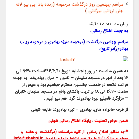
مراسم چهلمین روز درگذشت مرحومه (زنده یاد بی بی لاله
جان ارزانی بیرگانی )
زمان مطالعه:
< 1
دقیقه
به جهت اطلاع رسانی:
مراسم چهلمین درگذشت (مرحومه منیژه بهادری و مرحومه زینب
بهادری)در تاریخ:
به همین مناسبت در روز پنجشنبه مورخ ۱۳۹۴/2/10ساعت 9:30 الی
16
بعد از ظهر در مسجد سلیمان – نفتون – سرای بهادروند به جهت
قرائت فاتحه در خدمت جالسین محترم خواهیم بود و سپس از
ساعت 16:30 الی 18
بر تربت پاکشان واقع در مسجد سلیمان -تلبزان
– مزارگرد فامیلی تیره بهادروند گرد
هم می آییم .
از طرف خانواده های: بهادری – تیره بهادروند طایفه شهنی
ضمن عرض تسلیت : پایگاه اطلاع رسانی شهنی
*-به منظور اطلاع رسانی از کلیه مراسمات (درگذشت و هفته و
چهلم و سالگرد) از طریق فرم ارتباط با ما و یا ایمیل Info@shehni.ir