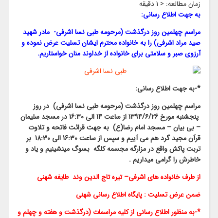
زمان مطالعه:
< 1
دقیقه
به جهت اطلاع رسانی:
مراسم چهلمین روز درگذشت (مرحومه طبی نسا اشرفی- مادر شهید
صید مراد اشرفی) را به خانواده محترم ایشان تسلیت عرض نموده و
آرزوی صبر و سلامتی برای خانواده از خداوند منان خواستاریم.
*-به جهت اطلاع رسانی:
مراسم چهلمین روز درگذشت (مرحومه طبی نسا اشرفی) در روز
پنجشنبه مورخ ۱۳۹۴/۶/26 از ساعت 14 الی 16:30 در مسجد سلیمان
– بی بیان – مسجد امام رضا(ع) به جهت قرائت فاتحه و تلاوت
قرآن مجید گرد هم می آییم و سپس از ساعت 16:۳۰ الی 18:30 بر
تربت پاکش واقع در مزارگه مجسمه کلگه بسوگ مینشینیم و یاد و
خاطرش را گرامی میداریم .
از طرف خانواده های اشرفی– تیره تاج الدین وند طایفه شهنی
ضمن عرض تسلیت : پایگاه اطلاع رسانی شهنی
*-به منظور اطلاع رسانی از کلیه مراسمات (درگذشت و هفته و چهلم و