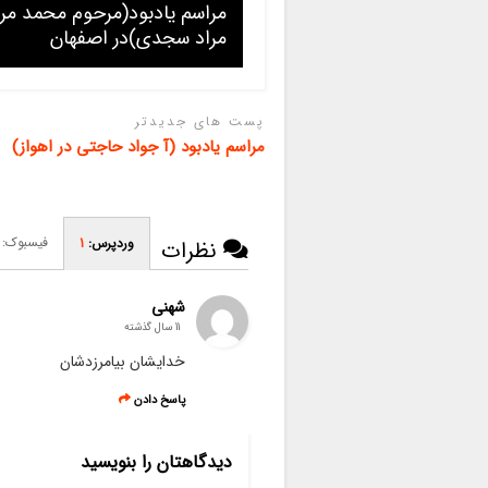
مراسم یادبود(مرحوم محمد مرا
مراد سجدی)در اصفهان
پست های جدیدتر
مراسم یادبود (آ جواد حاجتی در اهواز)
فیسبوک:
وردپرس:
1
نظرات
شهنی
11 سال گذشته
خدایشان بیامرزدشان
پاسخ دادن
دیدگاهتان را بنویسید