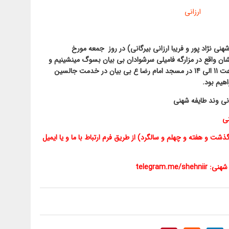
ی نژاد پور و فریبا ارزانی بیرگانی) در روز جمعه مورخ
 9:30 الی 11 بر تربت پاکشان واقع در مزارگه فامیلی سرشوادان بی بیان بسوگ مینشینیم و
یاد و خاطرشان را گرامی میداریم سپس از ساعت 11 الی 14 در مسجد امام رضا ع بی بیان در خدمت جالسین
هیم بود.
انی وند طایفه شهنی
ی
ذشت و هفته و چهلم و سالگرد) از طریق فرم ارتباط با ما و یا ایمیل
ی شهنی:
telegram.me/shehniir