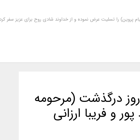
ام پروین) را تسلیت عرض نموده و از خداوند شادی روح برای عزیز سفر ک
روز درگذشت (مرحومه
پور و فریبا ارزانی