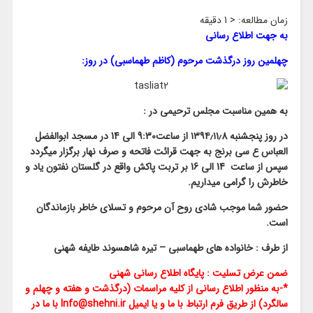
زمان مطالعه:
< 1
دقیقه
به جهت اطلاع رسانی
چهلمین روز درگذشت مرحوم (کاظم طهماسبی) در روز:
به همین مناسبت مجلس ترحیمی در :
در روز پنجشنبه ۱۳۹۴٫۱۱٫8 از ساعت9:30 الی 14 در مسجد ابوالفضل
العباس ع سی برنج به جهت قرائت فاتحه و صرف نهار برگزار میگردد
سپس از ساعت 14 الی 16 بر تربت پاکش واقع در گلستان نفتون یاد و
خاطرش را گرامی میداریم.
حضور شما موجب شادی روح آن مرحوم و تسلای خاطر بازماندگان
است.
از طرف : خانواده های طهماسبی – تیره شاهسوند طایفه شهنی
ضمن عرض تسلیت : پایگاه اطلاع رسانی شهنی
*-به منظور اطلاع رسانی از کلیه مراسمات (درگذشت و هفته و چهلم و
سالگرد) از طریق فرم ارتباط با ما و یا ایمیل Info@shehni.ir با ما در