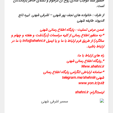
حضور شما موجب شادی روح آن مرحوم و تسلای خاطر بازماندگان
است.
از طرف : خانواده های نجف پور شهنی – اشرفی شهنی تیره تاج
الدیوند طایفه شهنی
ضمن عرض تسلیت : پایگاه اطلاع رسانی شهنی
*-به منظور اطلاع رسانی از کلیه مراسمات (درگذشت و هفته و چهلم و
سالگرد) از طریق فرم ارتباط با ما و یا ایمیل Info@shehni.ir با ما در
ارتباط باشید.
راه های ارتباط با ما:
*_پایگاه اطلاع رسانی شهنی
Www.shehni.ir
*-سامانه ارتباطی تلگرامی پایگاه اطلاع رسانی
شهنی:
telegram.me/shehniir
www.yon.ir/p8lt
اینستاگرام: shehni.ir