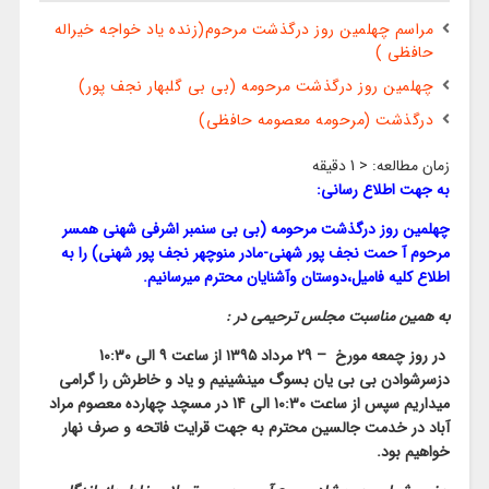
مراسم چهلمین روز درگذشت مرحوم(زنده یاد خواجه خیراله
حافظی )
چهلمین روز درگذشت مرحومه (بی بی گلبهار نجف پور)
درگذشت (مرحومه معصومه حافظی)
زمان مطالعه:
< 1
دقیقه
به جهت اطلاع رسانی:
چهلمین روز درگذشت مرحومه (بی بی سنمبر اشرفی شهنی همسر
مرحوم آ حمت نجف پور شهنی-مادر منوچهر نجف پور شهنی) را به
اطلاع کلیه فامیل،دوستان وآشنایان محترم میرسانیم.
به همین مناسبت مجلس ترحیمی در :
در روز چمعه مورخ – 29 مرداد ۱۳۹۵ از ساعت ۹ الی 10:30
دزسرشوادن بی بی یان بسوگ مینشینیم و یاد و خاطرش را گرامی
میداریم سپس از ساعت 10:30 الی 14 در مسچد چهارده معصوم مراد
آباد در خدمت جالسین محترم به جهت قرایت فاتحه و صرف نهار
خواهیم بود.