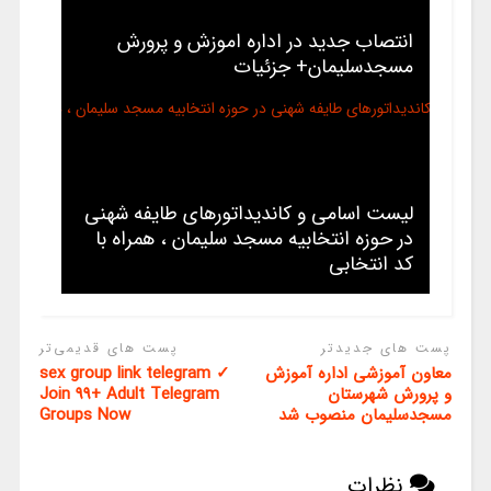
انتصاب جدید در اداره اموزش و پرورش
مسجدسلیمان+ جزئیات
لیست اسامی و کاندیداتورهای طایفه شهنی
در حوزه انتخابیه مسجد سلیمان ، همراه با
کد انتخابی
پست های جدیدتر
پست های قدیمی‌تر
معاون آموزشی اداره آموزش
sex group link telegram ✓
و پرورش شهرستان
Join 99+ Adult Telegram
مسجدسلیمان منصوب شد
Groups Now
نظرات