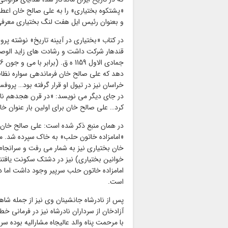
«پشتکوه بختیاری» را به علی صالح خان اعطا
و بعنوان رئیس ایل هفت لنگ بختیاری معرفی 
در کتاب «بختیاری در آیینه تاریخ» نوشته پر
قندهار شرکت داشت و رشادت های زاید الوصفی
دهد که علی صالح خان فرماندهی سواره نظام 
خراسان نیز در تیول او قرار گرفته بود… پرو
در جای دیگر می نویسد: «در قرن هجدهم نادر
کرد… علی صالح خان برای اولین بار عنوان خان
«امامزاده خاتون حلب» به خاک سپرده شد. من
خان بختیاری نیز به شمار می رفت و سرانجام
خوانین بختیاری) نیز در دشتک سکونت یافتند
امامزاده خاتون حلب سرپیر وجود داشت اما در ه
است.
آزادخان از سرداران نادرشاه نیز در فرمانی
با مرحمت پناه والد عالیجاه مشارالیه بوده سرا