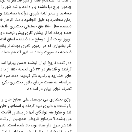
داشت که استحکام قلعه و شهر قندهار به نوع
چندین برج بپا داشته و راه آمد و شد شهر را م
مساجد و سایر ابنیه شهری درآنجا بساختند وا
زمان محاصره به طول انجامید باعث انزجار 
دیقعده سال 1150 هق جماعتی بختیا
حمله بردند اما از ایشان کاری پیش نرفت دو
نوروز یونت ئیل درسلخ ماه ذیقعده اتفاق افتاد
نفر بختیاری که در اردوی نادری بودند از واق
ذیحجه به صورت واحد به شهر قندهار حمله برد
«در کتاب تاریخ ایران نوشته حسن پیرنیا آمده
سرانجام به همت مردان دلاور بختیاری یکی از
تصرف قوای ایران در آمد.»8
اوژن بختیاری می نویسد: علی صالح خان و بخت
با رشادت و دلیری نبرد کردند و اسماعیل خان 
شد و هنوز هم نوادگان آنها در پیشاور اقامت 
می باشند.9 درمنابع تاریخی همچنین 
قندهار بیرق دار سپاه بود، یاد شده است. نا
که در تاریخ ایران ماندگار شد، هدایای فراوان