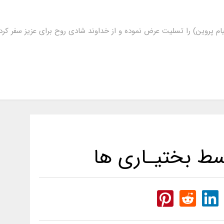
ام پروین) را تسلیت عرض نموده و از خداوند شادی روح برای عزیز سفر ک
سط بختیـاری ها