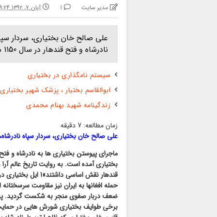
مدیر سایت
1
آبان ۷, ۱۳۹۲ ۹:۲۴ ب.ظ
علی صالح خان بختیاری، سردار سپاه
نادرشاه و فتح قندهار در سال 1150 ه.ق. به تفصیل در منابع تاریخ ایر
سیستم نامگذاری در بختیاری
ابوالقاسم بختیار ، پزشک شهیر بختیاری
زندگینامه شهید بهنام محمدی
زمان مطالعه:
7
دقیقه
علی صالح خان بختیاری، سردار سپاه نادرشاه، 
قندهار نقش اساسی داش
حمله افغانها به ایران نیز مقاومت سرسختانه ا
ضعف دربار صفوی منجر به شکست گردید. پس از
برخی طوایف بختیاری شورش هایی در حمایت از