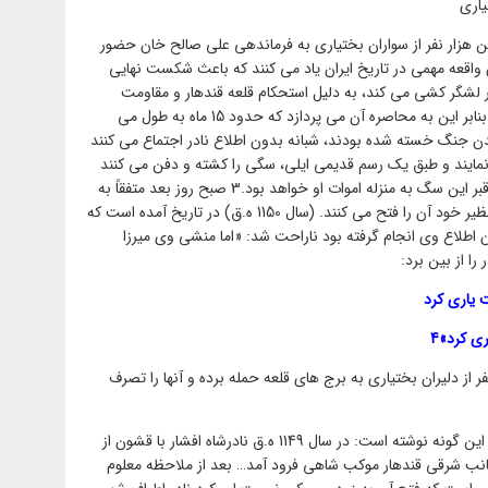
یاری
ن هزار نفر از سواران بختیاری به فرماندهی علی صالح خان حضور
ن واقعه مهمی در تاریخ ایران یاد می کنند که باعث شکست نهایی
ر لشگر کشی می کند، به دلیل استحکام قلعه قندهار و مقاومت
شدید افغانها نمی تواند قلعه را تصرف نماید، بنابر این به محاصره آن می پردازد که حدود 15 ماه به طول می
دن جنگ خسته شده بودند، شبانه بدون اطلاع نادر اجتماع می کنند
 نمایند و طبق یک رسم قدیمی ایلی، سگی را کشته و دفن می کنند
به این معنا که اگر کسی پشت به جنگ کند، قبر این سگ به منزله اموات او خواهد بود.3 صبح روز بعد متفقاً به
قلعه حمله می برند و با رشادت و دلیری کم نظیر خود آن را فتح می کنند. (سال 1150 ه.ق) در تاریخ آمده است که
ون اطلاع وی انجام گرفته بود ناراحت شد: «اما منشی وی میرزا
ا از بین برد:
 یاری کرد
ی کرد»4
ر از دلیران بختیاری به برج های قلعه حمله برده و آنها را تصرف
مؤلف کتاب فارسنامه نیز جریان فتح قندهار را این گونه نوشته است: در سال 1149 ه.ق نادرشاه افشار با قشون از
جانب شرقی قندهار موکب شاهی فرود آمد… بعد از ملاحظه معلوم