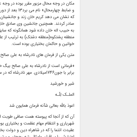
مکان در وجه محال مزبور مقرر بوده در وجه عا
و ضابط چهارمحال
که نشان می دهد کریم خان زند و جانشینان
صادر کردند. همچنین جانشین وی صادق خان ز
منطقه پشتکوه(منطقه دشتک) به ترتیب از علی
خوانین و حاکمان بختیاری بوده است.
متن یکی از فرمان های نادرشاه به علی صالح خ
برابر با جون1746میلادی. مهر نادرشاه که در سر لوح فرمان است:
شیر و خورشید
الملـک لِلّـه
اعوذ بالله بعالی شآنه فرمان همایون شد
آن که از آنجا که پیوسته همت صافی طوبت ا
شهریاری و انتظام مهام عظمت و بختیاری بود
عقیدت انتما را که در شاهراه دین و دولت ب
اعتبارش را بر اقران وامثال رتبه رجحان و برت