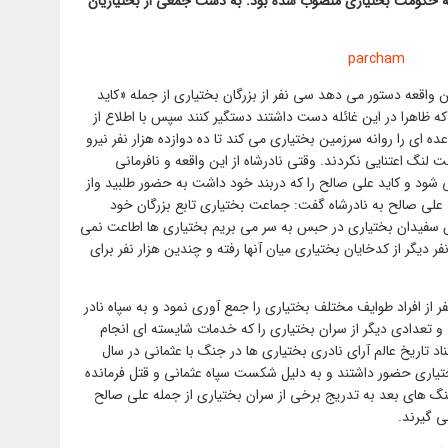
به حکومت بختیاری منصوب شده بود. به دست جمعی از بختیاریان
این واقعه دستور می دهد سی نفر از بزرگان بختیاری از جمله «کاید
 ظاهرا در این غائله دست داشتند دستگیر کنند سپس با اطلاع از
ای را روانه سرزمین بختیاری می کند تا ده دوازده هزار نفر نیرو
 لنگ اعتنایی نکردند. وقتی نادرشاه از این واقعه و نافرمانی
ود و کاید علی صالح را که دربند خود داشت به حضور طلبید واز
 علی صالح به نادرشاه گفت: جماعت بختیاری تابع بزرگان خود
سفیدان بختیاری در حبس به سر می بریم بختیاری ها اطاعت نمی
فر دیگر از کدخایان بختیاری میان آنها رفته و چندین هزار نفر برای
ر از افراد طوایف مختلف بختیاری را جمع آوری نمود و به سپاه نادر
ح و تعدادی دیگر از سران بختیاری را که خدمات شایسته ای انجام
اد تاریخ عالم آرای نادری بختیاری ها در جنگ با عثمانی در سال
 بختیاری حضور داشتند و به دلیل شکست سپاه عثمانی و قتل فرمانده
د تشویق نادرشاه قرار گرفتند.»1 در جنگ های بعد به تدریج برخی از سران بختیاری از جمله علی صالح
ی گیرند.