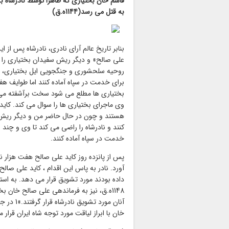
قاسم خان بختیاری که ظاهرا توسط نادرشاه 
به قتل می رسد(1144ه.ق)
بنابر تاریخ عالم آرای نادری، نادرشاه پس از 
علی صالح» و دیگر ریش سفیدان بختیاری را که
روحیه سلحشوری و جنگجویی ایل بختیاری، عده 
برای خدمت در سپاه آماده کنند اما طوایف هفت
بختیاری ها مطلع می شود سخت برآشفته می ش
وی ماجرای بختیاری ها را سوال می کند. کاید
هستند و چون در حال حاضر من و دیگر ریش 
کنند و نادرشاه را راضی می کند تا وی و چند ن
خدمت در سپاه آماده کنند.
پس از پانزده روز کاید علی صالح هفت هزار نف
آورد. نادر به پاس این اقدام ، کاید علی صال
داده بودند مورد تشویق قرار می دهد. به استن
1148ه.ق، نیز به فرماندهی علی صالح خان
آنان مور
خان با ابراز لیاقت مورد توجه شاه ایران قرار م