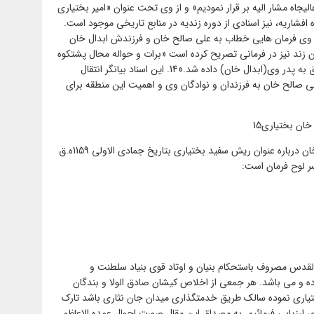
لیجاه مشار الیه بر قرار نمودیم» و از وی تحت عنوان «امیر بختیاری
» نام می برد13 بعد از دوره افشاریه، نیز اسنادی از دوره زندیه در منابع تاریخی موجود است.
 وی فرمان هایی خطاب به علی صالح خان و فرزندش ابدال خان
ند نیز در فرمانی تصریح کرده است «برات و حواله محال پشتکوه
به حبیب اله خان داده شود همانگونه که سابق به پدر وی(ابدال خان) داده شد.»14. این اسناد بیانگر انتقال
 صالح خان به فرزندان و نوادگان وی و اهمیت این منطقه برای
ان بختیاری15
«فرمانی است از نادرشاه به علی صالح بیگ خان درباره عنوان ریش سفید بختیاری بتاریخ جمادی الاولی 1159ه.ق
لقدس مصروف باستحکام بنیان و اوتاد قوی بنیاد سلطنت و
ه و می باشد. هر جمعی از اخلاص کیشان صادق الولا و بندگان
ختیاری نموده سالک طریق خدمتگذاری میدان جان نثاری باشد تارک
ری ارزیابی فرمائیم. به مصداق این مقال صورت احوال عمده الاعاظم