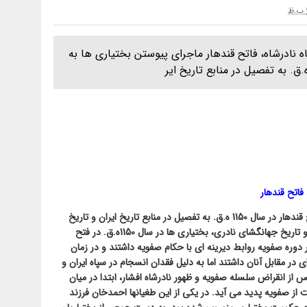
 نادرشاه، فاتح قندهار ماجرای پیوستن بختیاری ها به
فاتح قندهار
ماجرای پیوستن بختیاری ها به نادرشاه و فتح قندهار در سال 1150 ه.ق. به تفصیل در منابع تاریخ ایران و تاریخ
بختیاری آمده است. به روایت تاریخ عالم آرا و تاریخ جهانگشای نادری، بختیاری ها در سال 1150ه.ق. در فتح
تند»1 ایل بختیاری در دوره صفویه روابط دیرینه ای با حکام صفویه داشتند و در زمان
ی در مقابل آنان داشتند اما به دلیل فقدان انسجام در سپاه ایران و
 انقراض سلسله صفویه و ظهور نادرشاه افشار، ابتدا در میان
 صفویه پدید می آید. در یکی از این طغیانها احمدخان فرزند