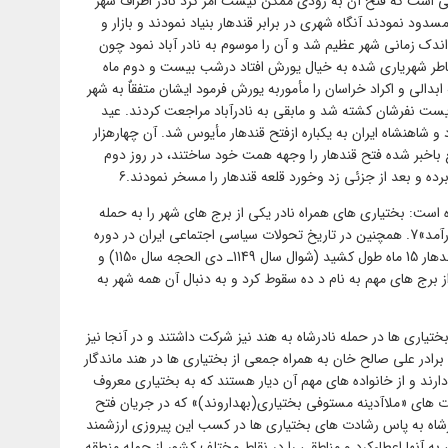
ی است که فتح آن به زودی ممکن نیست امر کرد نادر اطراف شهر
سدود نمودند آنگاه شهری در برابر قندهار بنیاد نمودند و بازار و
ندک زمانی شهر عظیم شد و آن را موسوم به نادر آباد نمود چون
خاطر شهریاری شده به خیال یورش افتاد درشب بیست و دوم ماه
ری افاغنه ابدالی و اکراد خراسان را مأموربه یورش فرمود ایشان متفقاٌ به شهر
یست نفرشان کشته شد و مابقی به نادرآباد مراجعت کردند. عید
 و شاهنشاه ایران به یکباره ازفتح قندهار مأیوس شد. آن چهارهزار
ع باخبر شده فتح قندهار را وجهه همت خود ساختند، در روز دوم
ه و بعد از جزئی زد وخورد قلعه قندهار را مسخر نمودند.6
 است: بختیاری های همراه نادر یکی از برج های شهر را به حمله
گرفتند و قندهار در 23 ذی الحجه 1150 از پا درآمد»7. همچنین در تاریخ تحولات سیاسی اجتماعی ایران در دوره
های افشاریه و زندیه ذکر گردید: «محاصره قندهار 15 ماه طول کشید (‌شوال سال 1149ـ دی الحجه سال 1150) و
 برج های مهم به نام د ده سقوط کرد و به دنبال آن همه شهر به
یاری ها در حمله نادرشاه به هند نیز شرکت داشتند و در آنجا نیز
برادر علی صالح خان به همراه جمعی از بختیاری ها در هند ماندگار
دارند و از خانواده های مهم آن دیار هستند که به بختیاری معروف
از رشادت های «ملاآدینه مستوفی بختیاری(بهداروند)» که در جریان فتح
درشاه به پاس رشادت های بختیاری ها در کسب این پیروزی ارزشمند
ی به آنها اعطاءکرد و مناطقی را در نقاط مختلف کشور از جمله منطقه