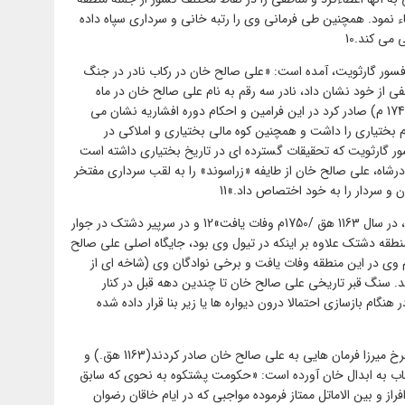
ء نمود. همچنین طی فرمانی وی را رتبه خانی و سرداری سپاه داده
می کند.10
وفسور گارثویت، آمده است: «علی صالح خان در رکاب نادر در جنگ
 از خود نشان داد، نادر سه رقم به نام علی صالح خان در ماه
جمادی الاول 1159 ه ق. (برابر با می و جون 1746 م) صادر کرد در این فرامین و احکام دوره افشاریه نشان می
بختیاری را داشت و همچنین کوه مالی بختیاری و املاکی در
فسور گارثویت که تحقیقات گسترده ای در تاریخ بختیاری داشته است
شاه، علی صالح خان از طایفه «زراسوند» را به لقب سرداری مفتخر
 و سردار را به خود اختصاص داد.»11
در همان منبع ذکر شده است: علی صالح خان، در سال 1163 هق /1750م وفات یافت»12 و در سرپیر دشتک در جوار
طقه دشتک علاوه بر اینکه در تیول وی بود، جایگاه اصلی علی صالح
 وی در این منطقه وفات یافت و برخی نوادگان وی (شاخه ای از
. سنگ قبر تاریخی علی صالح خان تا چندین دهه قبل در کنار
نگام بازسازی احتمالا درون دیواره ها یا زیر بنا قرار داده شده
پس از نادرشاه جانشینان وی نیز از جمله شاهرخ میرزا فرمان هایی به علی صالح خان صادر کردند(1163 هق.) و
 خطاب به ابدال خان آورده است: «حکومت پشتکوه به نحوی که سابق
فراز و بین الاماتل ممتاز فرموده مواجبی که در ایام خاقان رضوان