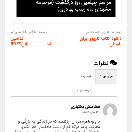
مراسم چهلمین روز درگذشت (مرحومه
مشهدی ماه زینب بهادری)
پست های جدیدتر
پست های قدیمی‌تر
دانلود کتاب تاریخ ایران
کدامین
باستان
اخـــــــــــلاق؟؟؟!!!
نظرات
فیسبوک:
وردپرس:
2
دیسکاس:
0
هخامنش بختیاری
13 سال گذشته
نام وخاطره مردان ارزشمند که در زندگی به بزرگی و
معرفت و در مرگ غم از دست دادنشان غم انگیرو
دلخراش است فراموش نشدنی است و جاوید وماندگار