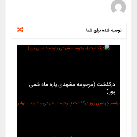
توصیه شده برای شما
درگذشت (مرحومه مشهدی پاره ماه شمی
پور)