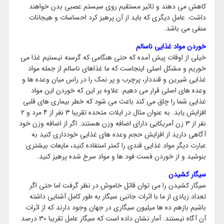
کاهش می دهند و تاثیر مستقیم روی سیستم عصبی بدن خواهند
داشت. عامل دیگری که باید از آن پرهیز کرد احساسات و هیجانات
منفی می باشد.
خوردن مواد غذایی ناسالم
خیلی از اوقات پیش آمده که حتی هنگامی که گرسنه نیستیم غذا می
خوریم و مشکل اصلی اینجاست که ما غذاهای ناسالم از جمله مواد
غذایی شیرین و قنددار، پرچرب و پر نمک را در راس میان وعده ها و
وعده های اصلی قرار می دهیم. علاوه بر این که خوردن این مواد
غذایی شما را چاق می کند باعث می شود که خطر بیماری های قلبی
افزایش یابد. به عنوان مثال در ایلات متحده تقریبا 3 نفر از 4 مرد و 2
نفر از 3 زن آمریکایی دارای اضافه وزن هستند. اگر از اضافه وزن خود
آگاهی دارید از افزایش حجم وعده های غذایی خودداری کنید به
عبارت دیگر مواد غذایی قندی را کمتر استفاده کنید، مایعات بیشتری
بنوشید و از خوردن فست فود ها و مواد سرخ شده پرهیز کنید.
سیگار کشیدن
سیگار کشیدن را می توان قاتل خاموش در نظر گرفت اما حتی اگر
تعداد زیادی از ما با اثرات جانبی سیگار به طور کامل آشنایی داشته
باشیم بازهم ده ها میلیون سیگاری در جهان وجود دارند که از اثرات
آن آگاه نیستند. آمار نشان داده است که سیگار عامل تقریبا 30 درصد