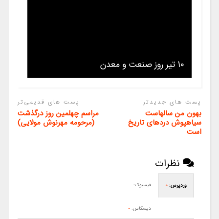
10 تیر روز صنعت و معدن
پست های جدیدتر
پست های قدیمی‌تر
بهون من سالهاست
مراسم چهلمین روز درگذشت
سیاهپوش دردهای تاریخ
(مرحومه مهرنوش مولایی)
است
نظرات
فیسبوک:
وردپرس:
0
دیسکاس:
0