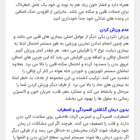
همراه دارد و فشار خون زیاد هم به نوبه ی خود یک عامل خطرناک
برای حملات قلبی و سکته می باشد. بنابراین از افزودن نمک اضافی
در وعده های غذائی خود جداً خودداری کنید.
عدم ورزش کردن
ورزش نکردن یکی دیگر از عوامل اصلی بیماری های قلبی می باشد و
هم چنین انجام ندادن تمارین ورزشی به طور مستمر احتمال ابتلا به
بیماری دیابت نوع 2 را افزایش می دهد. هر چقدر کمتر ورزش کنیم
احتمال چاقی و اضافه وزن افزایش می یابد که این چربی های اضافی
عروق بدن را مسدود کرده و احتمال سکته قلبی را بالا می برد. بعلاوه
تماشای مستمر تلویزیون و خوردن حله هوله در کنار آن چاقی را
تشدید می کنند. ترکیب کشنده ی این مجموعه از عادات بد خطر ابتلا
به بیماری های حاد را بالا می برد. از طرف دیگر ورزش کردن شما را
سرحال و بانشاط می کند و عملکرد مغز، قلب، جریان خون و اکسیژن
رسانی به سلول ها را بهبود می بخشد .
بدون درمان گذاشتن افسردگی و اضطراب
اضطراب، افسردگی و استرس اثرات فاحشی روی سلامت کلی بدن
دارند و قلب را تضعیف می کنند. هرچند اگر این مشکلات در زمان
خود برطرف شوند اثرات مخربشان به حداقل می رسد و از طرفی دیگر
اگر بدون درمان رها شوند سیستم ایمنی، سطح انرژی بدن و اشتها را