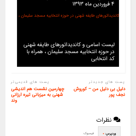
4 فروردین ماه 1393
لیست اسامی و کاندیداتورهای طایفه شهنی
در حوزه انتخابیه مسجد سلیمان ، همراه با
کد انتخابی
پست های جدیدتر
پست های قدیمی‌تر
دلیل بی دلیل من – کوروش
چهارمین نشست هم اندیشی
نجف پور
شهنی به میزبانی تیره ارزانی
وند
نظرات
فیسبوک:
وردپرس:
0