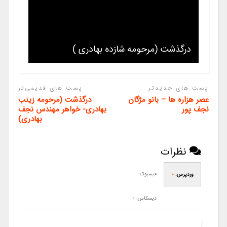
درگذشت (مرحومه شازده بهادری )
پست های جدیدتر
پست های قدیمی‌تر
عصر هزاره ها – بانو مژگان
درگذشت (مرحومه زینب
نجف پور
بهادری- خواهر مهندس نجف
بهادری)
نظرات
فیسبوک:
وردپرس:
0
دیسکاس:
0