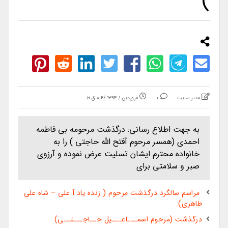
)
مدیر سایت
0
فروردین ۱, ۱۳۹۴ ۸:۴۶ ق.ظ
به جهت اطلاع رسانی: درگذشت مرحومه بی فاطمه
احمدی (همسر مرحوم آفتح الله حاجتی ) را به
خانواده محترم ایشان تسلیت عرض نموده و آرزوی
صبر و سلامتی برای
مراسم سالگرد درگذشت مرحوم ( زنده یاد آ علی – شاه علی
طاهری)
درگذشت (مرحوم اسمـــاعـــیل حــاجـــتــی)