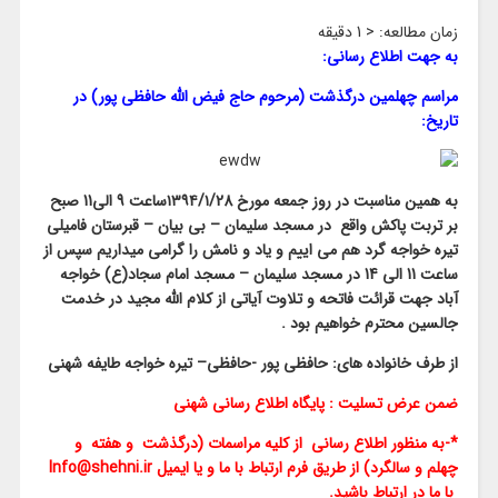
زمان مطالعه:
< 1
دقیقه
به جهت اطلاع رسانی:
مراسم چهلمین درگذشت (مرحوم حاج فیض الله حافظی پور) در
تاریخ:
به همین مناسبت در روز جمعه مورخ ۱۳۹۴/۱/28ساعت 9 الی11 صبح
بر تربت پاکش واقع
در مسجد سلیمان – بی بیان – قبرستان فامیلی
تیره خواجه گرد هم می اییم و یاد و نامش را گرامی میداریم سپس از
ساعت 11 الی 14 در مسجد سلیمان – مسجد امام سجاد(ع) خواجه
آباد جهت قرائت فاتحه و تلاوت آیاتی از کلام الله مجید در خدمت
جالسین محترم خواهیم بود .
از طرف خانواده های: حافظی پور -حافظی– تیره خواجه طایفه شهنی
ضمن عرض تسلیت : پایگاه اطلاع رسانی شهنی
*-به منظور اطلاع رسانی از کلیه مراسمات (درگذشت و هفته و
چهلم و سالگرد) از طریق فرم ارتباط با ما و یا ایمیل Info@shehni.ir
با ما در ارتباط باشید.