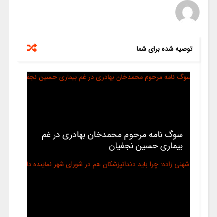
توصیه شده برای شما
ﺳﻮﮒ ﻧﺎﻣﻪ مرحوم ﻣﺤﻤﺪخان ﺑﻬﺎﺩﺭﯼ ﺩﺭ ﻏﻢ
بیماری ﺣﺴﯿﻦ ﻧﺠﻔﯿﺎﻥ