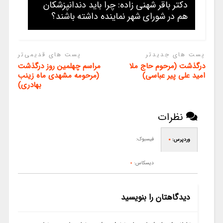
دکتر باقر شهنی زاده: چرا باید دندانپزشکان
هم در شورای شهر نماینده داشته باشند؟
پست های جدیدتر
پست های قدیمی‌تر
درگذشت (مرحوم حاج ملا
مراسم چهلمین روز درگذشت
امید علی پیر عباسی)
(مرحومه مشهدی ماه زینب
بهادری)
نظرات
فیسبوک:
وردپرس:
0
دیسکاس:
0
دیدگاهتان را بنویسید