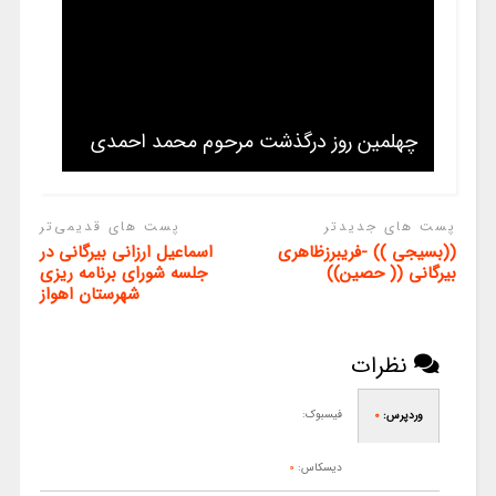
چهلمین روز درگذشت مرحوم محمد احمدی
پست های جدیدتر
پست های قدیمی‌تر
((ﺑﺴﯿﺠﯽ )) -ﻓﺮﯾﺒﺮﺯﻇﺎﻫﺮﯼ
اسماعیل ارزانی بیرگانی در
ﺑﯿﺮﮔﺎﻧﯽ (( ﺣﺼﯿﻦ))
جلسه شورای برنامه ریزی
شهرستان اهواز
نظرات
فیسبوک:
وردپرس:
0
دیسکاس:
0