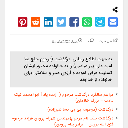
مدیر سایت
0
آذر ۵, ۱۳۹۴ ۵:۰۲ ب.ظ
به جهت اطلاع رسانی: درگذشت (مرحوم حاج ملا
امید علی پیر عباسی) را به خانواده محترم ایشان
تسلیت عرض نموده و آرزوی صبر و سلامتی برای
خانواده از خداوند
مراسم سالگرد درگذشت مرحوم ( زنده یاد آ ابوالمحمد نیک
قامت – بزرگ خاندان)
درگذشت (مرحومه بی بی نسا قنبرزاده)
درگذشت نیک نام مرحوم(مهندس شهرام پروین فرزند مرحوم
فتح الله پروین – برادر پیام پروین)