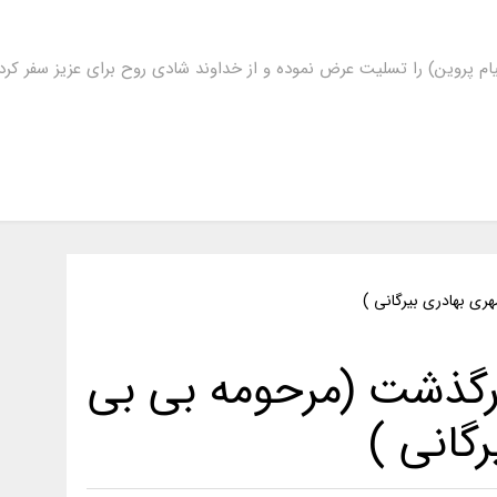
ام پروین) را تسلیت عرض نموده و از خداوند شادی روح برای عزیز سفر ک
رگذشت (مرحومه بی بی
گانی )