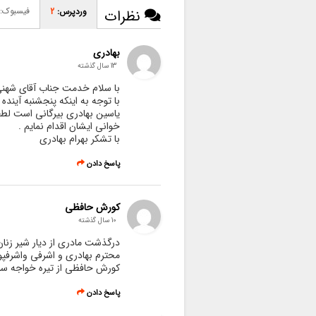
فیسبوک:
وردپرس:
2
نظرات
بهادری
13 سال گذشته
با سلام خدمت جناب آقای شهنی
با توجه به اینکه پنجشنبه آین
یاسین بهادری بیرگانی است لطفا 
خوانی ایشان اقدام نمایم .
با تشکر بهرام بهادری
پاسخ دادن
کورش حافظی
10 سال گذشته
درگذشت مادری از دیار شیر زنا
محترم بهادری و اشرفی واشرفپ
کورش حافظی از تیره خواجه ساک
پاسخ دادن