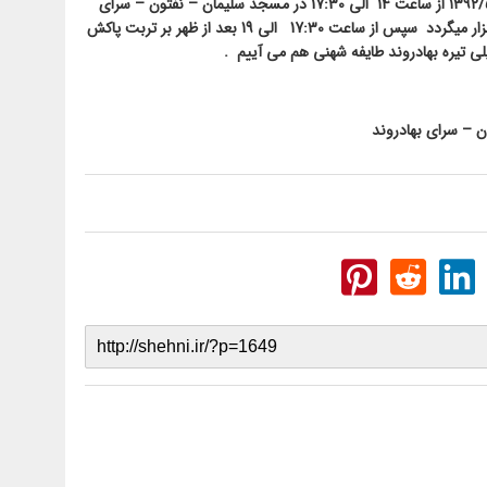
به همین مناسبت در روز پنجشنبه مورخ ۱۳۹۲/5/31 از ساعت 14 الی 17:30 در مسجد سلیمان – نفتون – سرای
ر میگردد
سپس از ساعت 17:30 الی 19 بعد از ظهر
بر تربت پاکش
لی تیره بهادروند طایفه شهنی
هم می آییم
.
ن – سرای بهادروند