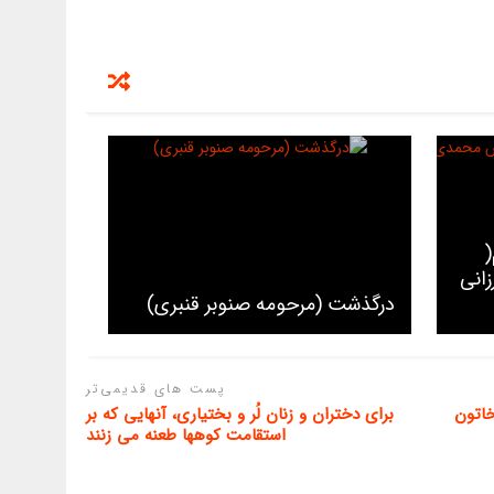
(
انی
درگذشت (مرحومه صنوبر قنبری)
پست های قدیمی‌تر
اتون
برای دختران و زنان لُر و بختیاری، آنهایی که بر
استقامت کوهها طعنه می زنند