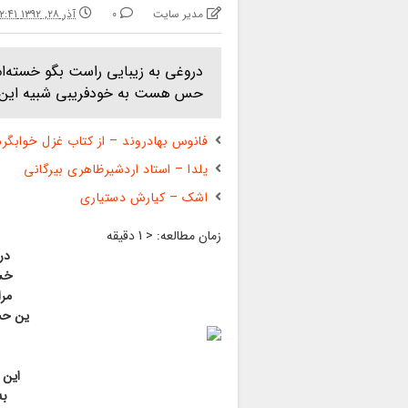
مدیر سایت
0
آذر ۲۸, ۱۳۹۲ ۱۲:۴۱ ب.ظ
دروغی به زیبایی راست بگو خسته‌ام 
حس هست به خودفریبی شبیه این سی
فانوس بهادروند – از کتاب غزل خوابگرد
یلدا – استاد اردشیرظاهری بیرگانی
اشک – کیارش دستیاری
زمان مطالعه:
< 1
دقیقه
در
خست
مرا
ین حس
این 
به