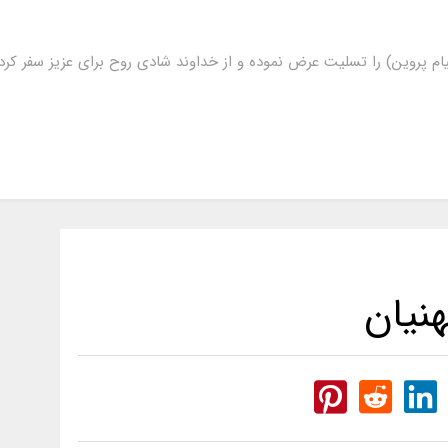
ام پروین) را تسلیت عرض نموده و از خداوند شادی روح برای عزیز سفر ک
نیان