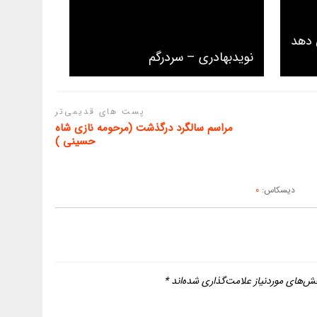
 دهد
ﻧﻮﻳﺪﺑﻬﺎﺩﺭﻯ – سردرگم
پست های قدیمی‌تر
مراسم سالگرد درگذشت (مرحومه نازی شاه
حسینی )
دیسکاس:
0
ش‌های موردنیاز علامت‌گذاری شده‌اند
*