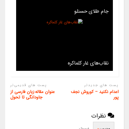
جام طلای حسنلو
نقاب‌های غار کلماکره
پست های جدیدتر
پست های قدیمی‌تر
اعدام نکنید – کوروش نجف
عنوان مقاله:زبان فارسی از
پور
جاودانگی تا تحول
نظرات
فیسبوک:
وردپرس:
0