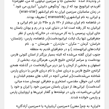
در وندیداد آمده: “نخستین جا و سرزمین نیکویی که من، اهورامزدا
آفریدم،
ایرانویج
بود که از رود “ونگوهی داییتی” آبیاری می شود.”
در زمان ساسانیان سرزمین
ایران
به نام
ایرانشهر
(eran-star)
و
ایرانی
به نام
ایرانشهری
(eransatrik ) معروف بودند.
در شاهنامه نام
ایران
بیشتر از ۷۲۰ بار و ۳۵۰ بار نیز نام ایرانی و
ایرانیان به کار رفته است اما در دنیای غرب و در رم و یونان باستان به
جای
ایران
، پرسیس را به کار می‌بردند، در حالی‌که پارس از نظر
جغرافیایی تنها یک ایالت
ایران
بوده‌است(در شاهنامه، پارس- زابلستان-
خراسان- کرمان – مکران – مازندران – طبرستان – و… نام
ایالت‌های
ایران
هستند.) و در جغرافیای قدیم به منطقه
جنوب
ایران
گفته می‌شده که البته بسیار بزرگتر از استان کنونی فارس
بوده‌است و سراسر کرانه‌‌ی خلیج فارس، هرمزگان یزد، بخشی از
اصفهان و بخشی از کرمان را نیز دربر می‌گرفته‌است در گذشته همه‌ی
کرانه‌ِ‌ی خلیج فارس و دریای عمان با نام دریای فارس یا دریای پارس
شناخته می‌شده‌است(بر اساس آنچه در کتاب های معجم البلدان و
کتاب ابن حوقل، مقدسی، استخری و جغرافی نویسان سده میانی
آمده‌است). ایرانی‌ها، از دوران باستان سرزمین خود را ایران و خود را
ایرانی می‌نامیدند، ولی در نوشته‌ها و گفتار غربی‌ها و اروپاییان پارس
و پارسی خوانده شدند.
«
ایران
» به چم(:معنی) «سرزمین آریاییان» یا «سرزمین آزادگان»