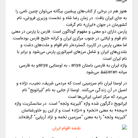
می‌شد.
هنوز هم در برخی از کتاب‌های پیشین بیگانه می‌توان چنین نامی را
به جای
ایران
یافت. در زمان رضا شاه و نخست وزیری فروغی، نام
کشورمان در جهان «
ایران
» نام گرفت .
پارس دارای دو معنی و مفهوم گوناگون است: فارس یا پارس در معنی
نام قوم و ایالتی در جنوب مرکزی
ایران
و کرانه خلیج فارس بوده‌است.
اما معنی پارس در کاربرد گسترده‌تر نام اقوام و ملت‌های دشت و
بلندی‌های
ایران
و شامل مرزهای امپراتوری پارس می‌شود و برابر با
نام
ایران
است.
واژه
ایران
به فارسی باستان ariya ، به اوستایی airyaو به فارسی
میانه eranتلفظ می‌شود.
در اوستا
ایران
نام سرزمینی است که مردمی شریف، نجیب، نژاده و
اصیل در آن زندگی می‌کنند. اوستا از جایی به نام “
ایرانویج
” نام
می‌برد که مرکز اصلی
ایرانی‌ها
است.
ایرانویج دگرگون شده واژه “ائیرینه وئجه” است. در سانسکریت واژه
«بیجه» به معنی «تخم» و «نژاد» است و از این رو خاورشناسان
“ائیرینه وئجه” را به معنی “سرزمین تخمه و نژاد آریایی” گرفته‌اند.